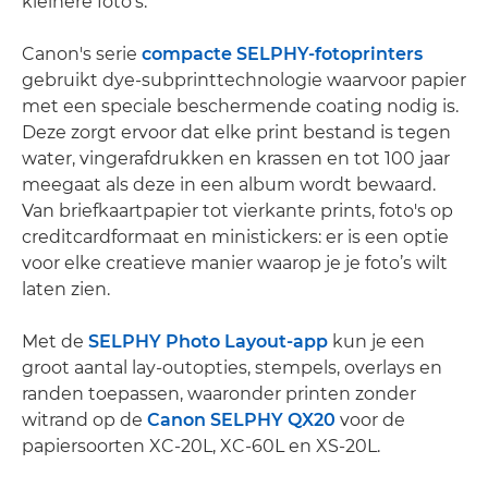
kleinere foto's.
Canon's serie
compacte SELPHY-fotoprinters
gebruikt dye-subprinttechnologie waarvoor papier
met een speciale beschermende coating nodig is.
Deze zorgt ervoor dat elke print bestand is tegen
water, vingerafdrukken en krassen en tot 100 jaar
meegaat als deze in een album wordt bewaard.
Van briefkaartpapier tot vierkante prints, foto's op
creditcardformaat en ministickers: er is een optie
voor elke creatieve manier waarop je je foto’s wilt
laten zien.
Met de
SELPHY Photo Layout-app
kun je een
groot aantal lay-outopties, stempels, overlays en
randen toepassen, waaronder printen zonder
witrand op de
Canon SELPHY QX20
voor de
papiersoorten XC-20L, XC-60L en XS-20L.