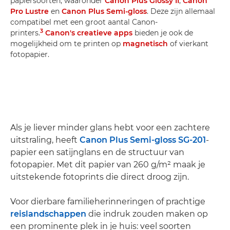
papiersoorten, waaronder
Canon Plus Glossy II
,
Canon
Pro Lustre
en
Canon Plus Semi-gloss
. Deze zijn allemaal
compatibel met een groot aantal Canon-
3
printers.
Canon's creatieve apps
bieden je ook de
mogelijkheid om te printen op
magnetisch
of vierkant
fotopapier.
Als je liever minder glans hebt voor een zachtere
uitstraling, heeft
Canon Plus Semi-gloss SG-201
-
papier een satijnglans en de structuur van
fotopapier. Met dit papier van 260 g/m² maak je
uitstekende fotoprints die direct droog zijn.
Voor dierbare familieherinneringen of prachtige
reis
landschappen
die indruk zouden maken op
een prominente plek in je huis: veel soorten