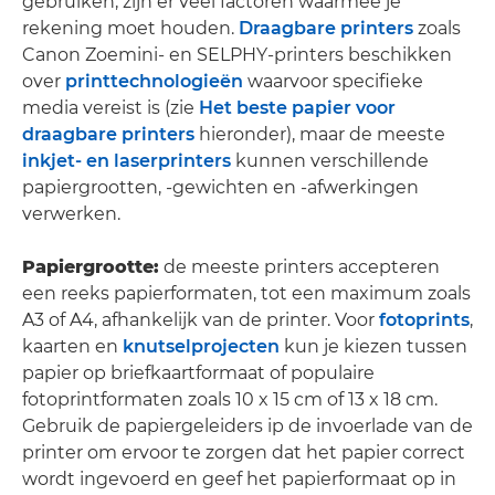
gebruiken, zijn er veel factoren waarmee je
rekening moet houden.
Draagbare printers
zoals
Canon Zoemini- en SELPHY-printers beschikken
over
printtechnologieën
waarvoor specifieke
media vereist is (zie
Het beste papier voor
draagbare printers
hieronder), maar de meeste
inkjet- en laserprinters
kunnen verschillende
papiergrootten, -gewichten en -afwerkingen
verwerken.
Papiergrootte:
de meeste printers accepteren
een reeks papierformaten, tot een maximum zoals
A3 of A4, afhankelijk van de printer. Voor
fotoprints
,
kaarten en
knutselprojecten
kun je kiezen tussen
papier op briefkaartformaat of populaire
fotoprintformaten zoals 10 x 15 cm of 13 x 18 cm.
Gebruik de papiergeleiders ip de invoerlade van de
printer om ervoor te zorgen dat het papier correct
wordt ingevoerd en geef het papierformaat op in