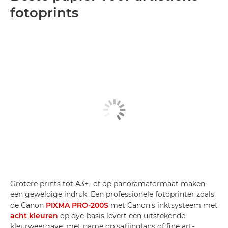
fotoprints
Grotere prints tot A3+- of op panoramaformaat maken
een geweldige indruk. Een professionele fotoprinter zoals
de Canon
PIXMA PRO-200S
met Canon's inktsysteem met
acht kleuren
op dye-basis levert een uitstekende
kleurweergave, met name op satijnglans of fine art-