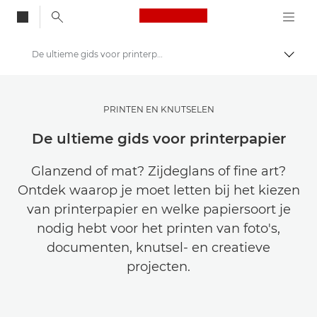
Canon Logo, back to
De ultieme gids voor printerpapier
Brood
Canon
Raak geïnspireerd | Fotografie- en printtips en aankoopgidsen
PRINTEN EN KNUTSELEN
Tips en technieken voor fotografie en printen
De ultieme gids voor printerpapier
Glanzend of mat? Zijdeglans of fine art?
Ontdek waarop je moet letten bij het kiezen
van printerpapier en welke papiersoort je
nodig hebt voor het printen van foto's,
documenten, knutsel- en creatieve
projecten.