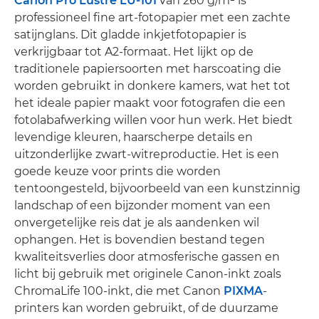
Canon Pro Lustre LU-101
van 260 g/m² is
professioneel fine art-fotopapier met een zachte
satijnglans. Dit gladde inkjetfotopapier is
verkrijgbaar tot A2-formaat. Het lijkt op de
traditionele papiersoorten met harscoating die
worden gebruikt in donkere kamers, wat het tot
het ideale papier maakt voor fotografen die een
fotolabafwerking willen voor hun werk. Het biedt
levendige kleuren, haarscherpe details en
uitzonderlijke zwart-witreproductie. Het is een
goede keuze voor prints die worden
tentoongesteld, bijvoorbeeld van een kunstzinnig
landschap of een bijzonder moment van een
onvergetelijke reis dat je als aandenken wil
ophangen. Het is bovendien bestand tegen
kwaliteitsverlies door atmosferische gassen en
licht bij gebruik met originele Canon-inkt zoals
ChromaLife 100-inkt, die met Canon
PIXMA
-
printers kan worden gebruikt, of de duurzame