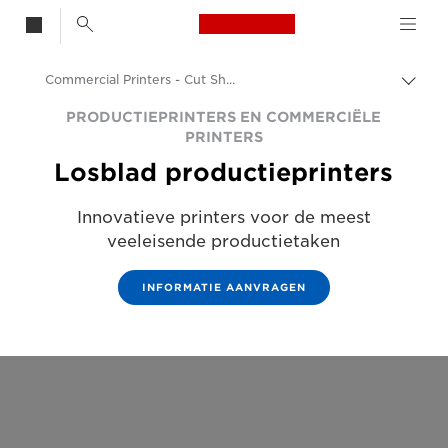
Canon Logo, back t
Commercial Printers - Cut Sheet Printers
Brood
Canon
PRODUCTIEPRINTERS EN COMMERCIËLE
PRINTERS
Oplossingen en services
Losblad productieprinters
Zakelijke producten
Innovatieve printers voor de meest
Productieprinters en commerciële printers
veeleisende productietaken
INFORMATIE AANVRAGEN