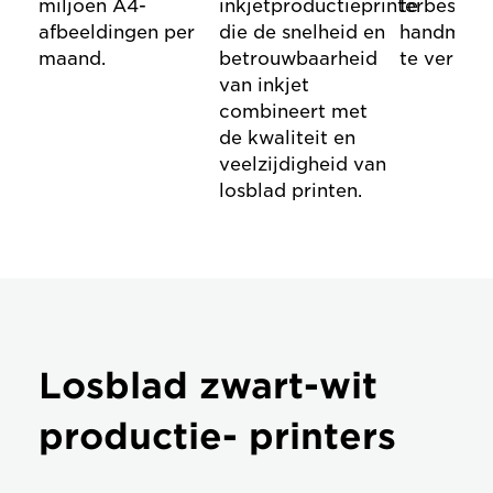
miljoen A4-
inkjetproductieprinter
te bespar
afbeeldingen per
die de snelheid en
handmati
maand.
betrouwbaarheid
te vermin
van inkjet
combineert met
de kwaliteit en
veelzijdigheid van
losblad printen.
Losblad zwart-wit
productie- printers