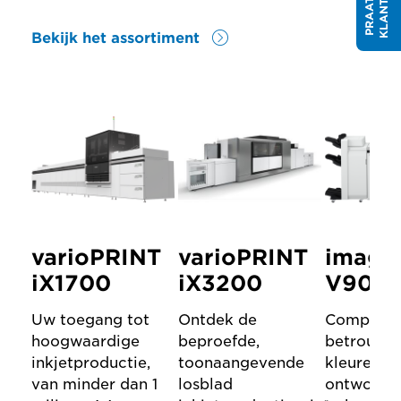
Bekijk het assortiment
varioPRINT
varioPRINT
image
iX1700
iX3200
V900-
Uw toegang tot
Ontdek de
Compacte
hoogwaardige
beproefde,
betrouwb
inkjetproductie,
toonaangevende
kleurenpri
van minder dan 1
losblad
ontworpen