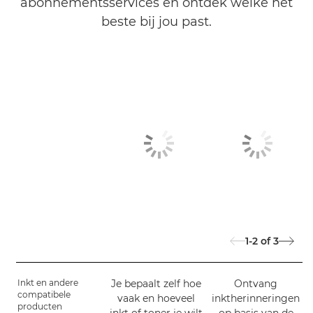
abonnementsservices en ontdek welke het
beste bij jou past.
1-2
of
3
Inkt en andere
Je bepaalt zelf hoe
Ontvang
compatibele
vaak en hoeveel
inktherinneringen
producten