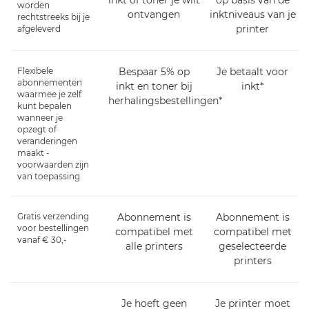
inkt of toner je wilt
op basis van de
worden
ontvangen
inktniveaus van je
rechtstreeks bij je
printer
afgeleverd
Flexibele
Bespaar 5% op
Je betaalt voor
abonnementen
inkt en toner bij
inkt*
waarmee je zelf
herhalingsbestellingen*
kunt bepalen
wanneer je
opzegt of
veranderingen
maakt -
voorwaarden zijn
van toepassing
Gratis verzending
Abonnement is
Abonnement is
voor bestellingen
compatibel met
compatibel met
vanaf € 30,-
alle printers
geselecteerde
printers
Je hoeft geen
Je printer moet