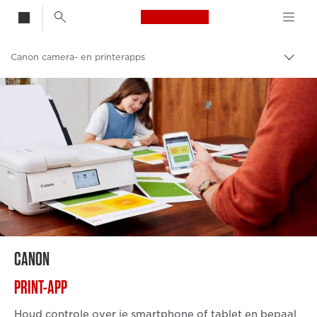
Canon Logo, back t
Canon camera- en printerapps
Broo
in-/u
Canon
CANON
PRINT-APP
Houd controle over je smartphone of tablet en bepaal