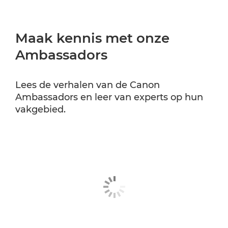
AMBASSADORS VAN CANON EMEA
Maak kennis met onze
CANON PROFESSIONAL SERVICES
Ambassadors
Lees de verhalen van de Canon
Ambassadors en leer van experts op hun
vakgebied.