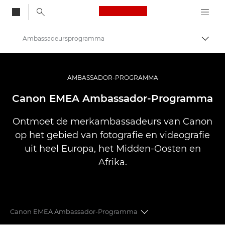
Canon Logo, back to
Ambassadeursprogramma
Brood
Canon
Professionele fotografie en video
AMBASSADOR-PROGRAMMA
Canon EMEA Ambassador-Programma
Ontmoet de merkambassadeurs van Canon
op het gebied van fotografie en videografie
uit heel Europa, het Midden-Oosten en
Afrika.
Canon EMEA Ambassador-Programma