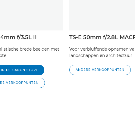
24mm f/3.5L II
TS-E 50mm f/2.8L MAC
alistische brede beelden met
Voor verbluffende opnamen va
epte
landschappen en architectuur
ANDERE VERKOOPPUNTEN
 IN DE CANON STORE
RE VERKOOPPUNTEN