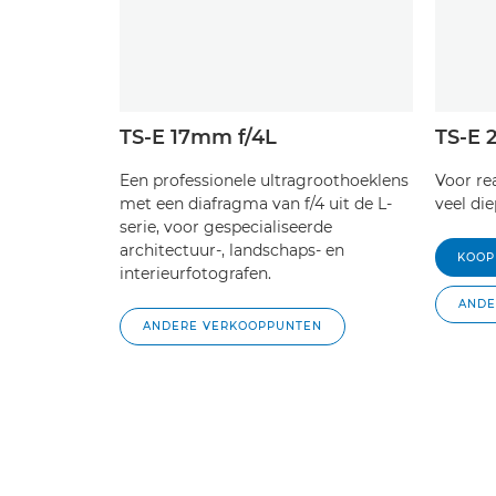
TS-E 17mm f/4L
TS-E 
Een professionele ultragroothoeklens
Voor re
met een diafragma van f/4 uit de L-
veel di
serie, voor gespecialiseerde
architectuur-, landschaps- en
KOOP
interieurfotografen.
ANDE
ANDERE VERKOOPPUNTEN