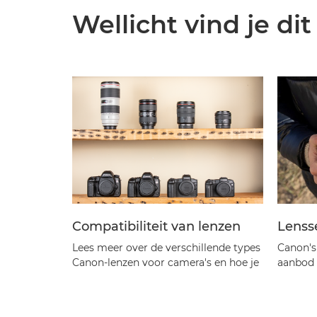
Wellicht vind je dit
Compatibiliteit van lenzen
Lensse
Lees meer over de verschillende types
Canon's 
Canon-lenzen voor camera's en hoe je
aanbod 
kunt zien of ze passen op je camera.
helpt j
perfect
Ontdek meer
camera.
