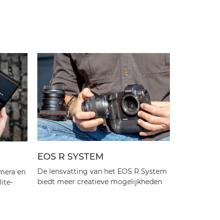
EOS R SYSTEM
EOS spie
De lensvatting van het EOS R System
amera en
De Canon E
biedt meer creatieve mogelijkheden
ite-
spiegelrefl
om elk moment vast te leggen.
beeldkwalit
Ontdek meer
Ontdek m
