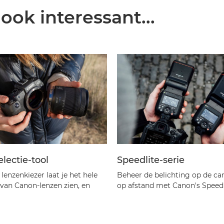
 ook interessant...
lectie-tool
Speedlite-serie
lenzenkiezer laat je het hele
Beheer de belichting op de c
van Canon-lenzen zien, en
op afstand met Canon's Speedl
e met het vinden van de
flitsers.
e match voor jou en je EOS-
Ontdek meer
