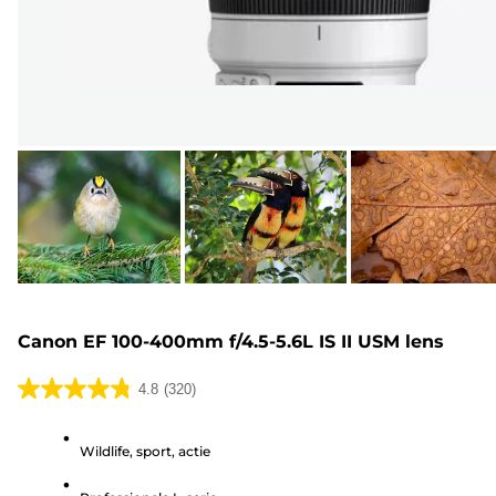
Canon EF 100-400mm f/4.5-5.6L IS II USM lens
4.8
(320)
4.8
van
Wildlife, sport, actie
de
5