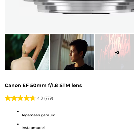
+
2
Canon EF 50mm f/1.8 STM lens
4.8
(779)
4.8
van
Algemeen gebruik
de
5
Instapmodel
sterren.