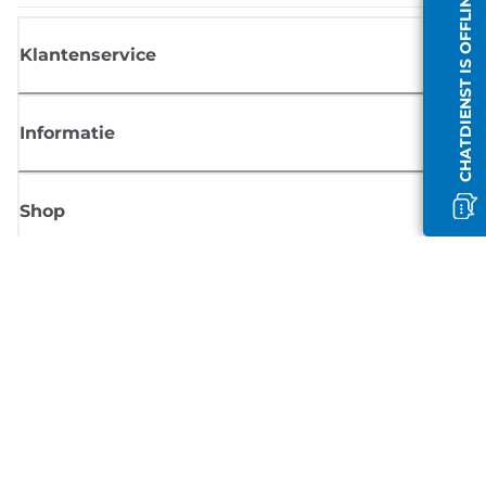
CHATDIENST IS OFFLINE
Klantenservice
Informatie
Shop
Meld je aan voor Canon-nieuws
Ontvang regelmatig updates per e-mail over nieuwe producten, handig
tips en aanbiedingen
MELD JE NU AAN