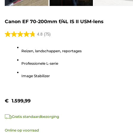
Canon EF 70-200mm f/4L IS II USM-lens
4.8
(75)
4.8
van
Reizen, landschappen, reportages
de
5
Professionele L-serie
sterren.
75
Image Stabilizer
beoordelingen
€ 1.599,99
Gratis standaardbezorging
Online op voorraad