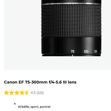
Canon EF 75-300mm f/4-5.6 III lens
4.5
(115)
4.5
van
Wildlife, sport, portret
de