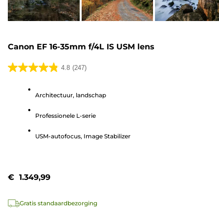
Canon EF 16-35mm f/4L IS USM lens
4.8
(247)
4.8
van
Architectuur, landschap
de
5
Professionele L-serie
sterren.
247
USM-autofocus, Image Stabilizer
beoordelingen
€ 1.349,99
Gratis standaardbezorging