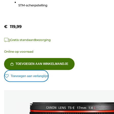
779
STM-scherpstelling
beoordelingen
€ 119,99
Gratis standaardbezorging
Online op voorraad
TOEVOEGEN AAN WINKELMANDJE
Toevoegen aan verlanglijst