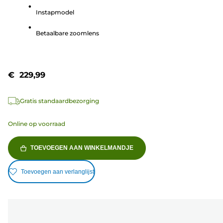
5
Instapmodel
sterren.
115
Betaalbare zoomlens
beoordelingen
€ 229,99
Gratis standaardbezorging
Online op voorraad
TOEVOEGEN AAN WINKELMANDJE
Toevoegen aan verlanglijst