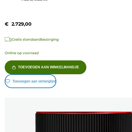
beoordeling
€ 2.729,00
Gratis standaardbezorging
Online op voorraad
TOEVOEGEN AAN WINKELMANDJE
Toevoegen aan verlanglijst