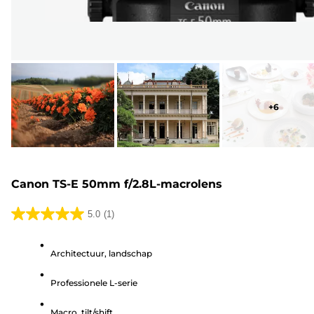
+
6
Canon TS-E 50mm f/2.8L-macrolens
5.0
(1)
5.0
van
Architectuur, landschap
de
5
Professionele L-serie
sterren.
1
Macro, tilt/shift