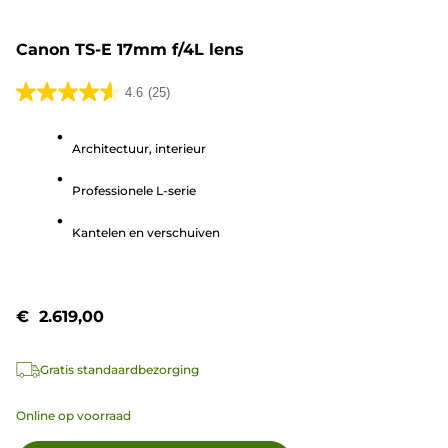
Canon TS-E 17mm f/4L lens
4.6
(25)
4.6
van
Architectuur, interieur
de
5
Professionele L-serie
sterren.
25
Kantelen en verschuiven
beoordelingen
€ 2.619,00
Gratis standaardbezorging
Online op voorraad