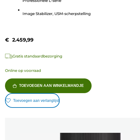
Professionele L-serie
sterren.
320
Image Stabilizer, USM-scherpstelling
beoordelingen
€ 2.459,99
Gratis standaardbezorging
Online op voorraad
TOEVOEGEN AAN WINKELMANDJE
Toevoegen aan verlanglijst