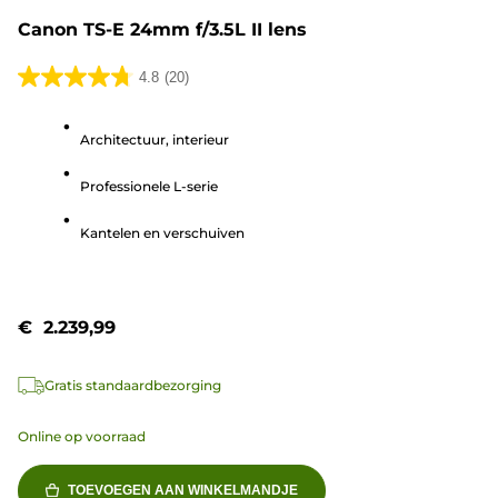
Canon TS-E 24mm f/3.5L II lens
4.8
(20)
4.8
van
Architectuur, interieur
de
5
Professionele L-serie
sterren.
20
Kantelen en verschuiven
beoordelingen
€ 2.239,99
Gratis standaardbezorging
Online op voorraad
TOEVOEGEN AAN WINKELMANDJE