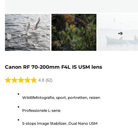
+
9
Canon RF 70-200mm F4L IS USM lens
4.8
(62)
4.8
van
Wildlifefotografie, sport, portretten, reizen
de
5
Professionele L-serie
sterren.
62
5-stops Image Stabilizer, Dual Nano USM
beoordelingen