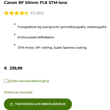
Canon RF 50mm F1.8 STM-lens
4.5
(312)
4.5
van
Fotograferen bij weinig licht, portretfotografie, reisfotografie
de
5
Enthousiaste liefhebbers
sterren.
312
STM-motor, RF-vatting, Super Spectra-coating
beoordelingen
€ 239,99
Gratis standaardbezorging
Online op voorraad
TOEVOEGEN AAN WINKELMANDJE