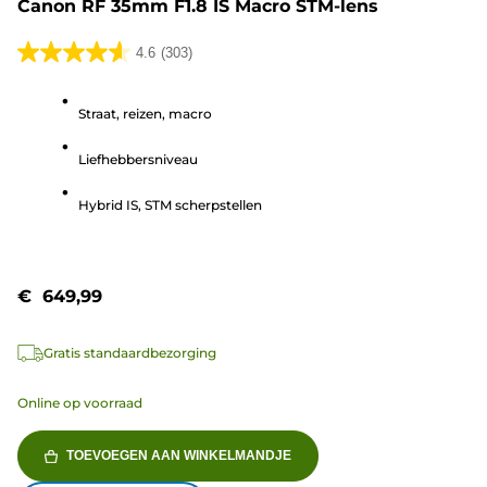
Canon RF 35mm F1.8 IS Macro STM-lens
4.6
(303)
4.6
van
Straat, reizen, macro
de
5
Liefhebbersniveau
sterren.
303
Hybrid IS, STM scherpstellen
beoordelingen
€ 649,99
Gratis standaardbezorging
Online op voorraad
TOEVOEGEN AAN WINKELMANDJE