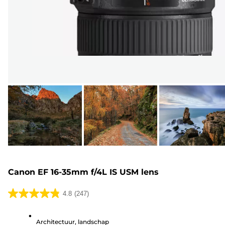
Canon EF 16-35mm f/4L IS USM lens
4.8
(247)
4.8
van
Architectuur, landschap
de