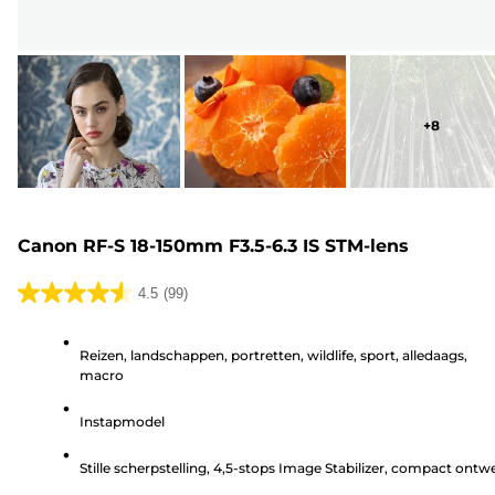
+
8
Canon RF-S 18-150mm F3.5-6.3 IS STM-lens
4.5
(99)
4.5
van
Reizen, landschappen, portretten, wildlife, sport, alledaags,
de
macro
5
sterren.
Instapmodel
99
beoordelingen
Stille scherpstelling, 4,5-stops Image Stabilizer, compact ontw