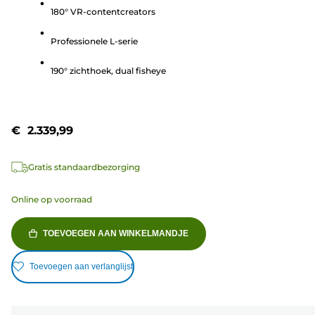
180° VR-contentcreators
de
5
Professionele L-serie
sterren.
5
190° zichthoek, dual fisheye
beoordelingen
€ 2.339,99
Gratis standaardbezorging
Online op voorraad
TOEVOEGEN AAN WINKELMANDJE
Toevoegen aan verlanglijst