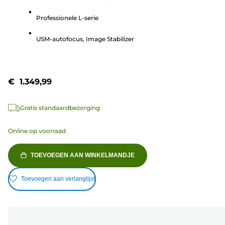
5
Professionele L-serie
sterren.
247
USM-autofocus, Image Stabilizer
beoordelingen
€ 1.349,99
Gratis standaardbezorging
Online op voorraad
TOEVOEGEN AAN WINKELMANDJE
Toevoegen aan verlanglijst