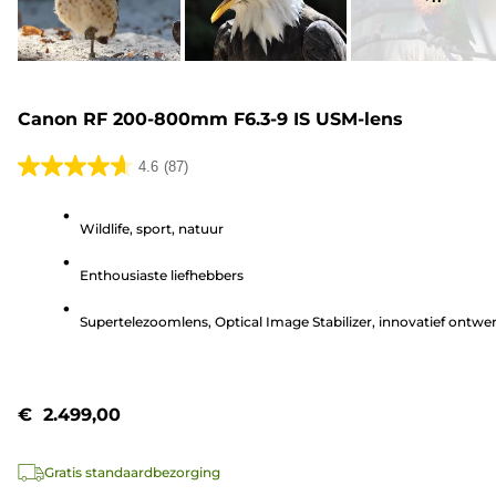
Canon RF 200-800mm F6.3-9 IS USM-lens
4.6
(87)
4.6
van
Wildlife, sport, natuur
de
5
Enthousiaste liefhebbers
sterren.
87
Supertelezoomlens, Optical Image Stabilizer, innovatief ontwe
beoordelingen
€ 2.499,00
Gratis standaardbezorging