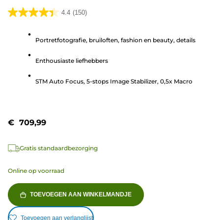
4.4
(150)
4.4
van
Portretfotografie, bruiloften, fashion en beauty, details
de
5
Enthousiaste liefhebbers
sterren.
150
STM Auto Focus, 5-stops Image Stabilizer, 0,5x Macro
beoordelingen
€ 709,99
Gratis standaardbezorging
Online op voorraad
TOEVOEGEN AAN WINKELMANDJE
Toevoegen aan verlanglijst