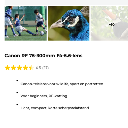
+
10
Canon RF 75-300mm F4-5.6-lens
4.5
(27)
4.5
van
Canon-telelens voor wildlife, sport en portretten
de
5
Voor beginners, RF-vatting
sterren.
27
Licht, compact, korte scherpstelafstand
beoordelingen