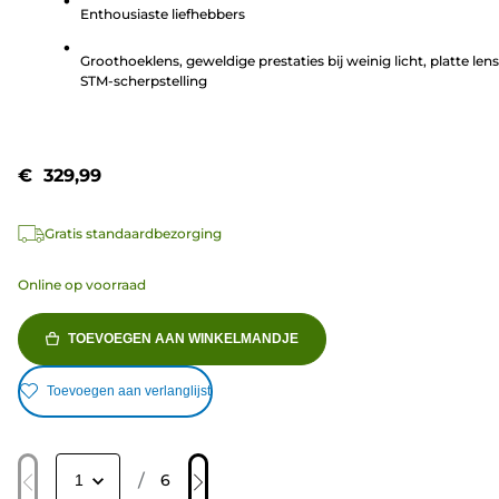
Enthousiaste liefhebbers
sterren.
31
Groothoeklens, geweldige prestaties bij weinig licht, platte lens
beoordelingen
STM-scherpstelling
€ 329,99
Gratis standaardbezorging
Online op voorraad
TOEVOEGEN AAN WINKELMANDJE
Toevoegen aan verlanglijst
/
6