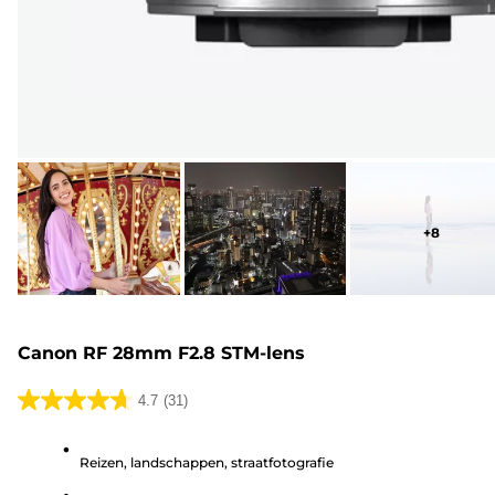
+
8
Canon RF 28mm F2.8 STM-lens
4.7
(31)
4.7
van
Reizen, landschappen, straatfotografie
de
5