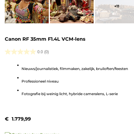
+
11
Canon RF 35mm F1.4L VCM-lens
0.0
(0)
0.0
van
Nieuws/journalistiek, filmmaken, zakelijk, bruiloften/feesten
de
5
Professioneel niveau
sterren.
Fotografie bij weinig licht, hybride cameralens, L-serie
€ 1.779,99