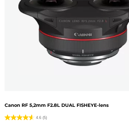
Canon RF 5,2mm F2.8L DUAL FISHEYE-lens
4.6
(5)
4.6
van