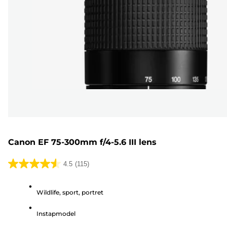
Canon EF 75-300mm f/4-5.6 III lens
4.5
(115)
4.5
van
Wildlife, sport, portret
de
5
Instapmodel
sterren.