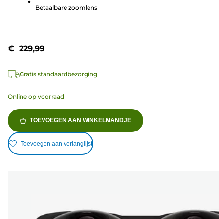
115
Betaalbare zoomlens
beoordelingen
€ 229,99
Gratis standaardbezorging
Online op voorraad
TOEVOEGEN AAN WINKELMANDJE
Toevoegen aan verlanglijst