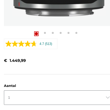
4.7
(513)
Lees
513
beoordelingen.
Dezelfde
€ 1.449,99
paginalink.
Aantal
1