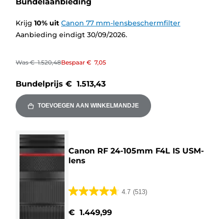
Bundelaanbieding
Krijg
10
%
uit
Canon 77 mm-lensbeschermfilter
Aanbieding eindigt 30/09/2026.
Was
€ 1.520,48
Bespaar
€ 7,05
Bundelprijs
€ 1.513,43
TOEVOEGEN AAN WINKELMANDJE
Canon RF 24-105mm F4L IS USM-
lens
4.7
(513)
4.7
van
€ 1.449,99