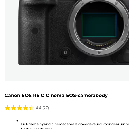
Canon EOS R5 C Cinema EOS-camerabody
4.4
(27)
4.4
van
Full-frame hybrid cinemacamera goedgekeurd voor gebruik bi
de