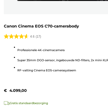
Canon Cinema EOS C70-camerabody
4.6
(17)
4.6
van
Professionele 4K-cinemacamera
de
5
Super 35mm DGO-sensor, ingebouwde ND-filters, 2x mini-XLR
sterren.
17
RF-vatting Cinema EOS-camerasysteem
beoordelingen
€ 4.099,00
Gratis standaardbezorging