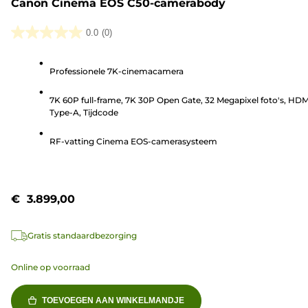
Canon Cinema EOS C50-camerabody
0.0
(0)
0.0
van
Professionele 7K-cinemacamera
de
5
7K 60P full-frame, 7K 30P Open Gate, 32 Megapixel foto's, HDM
sterren.
Type-A, Tijdcode
RF-vatting Cinema EOS-camerasysteem
€ 3.899,00
Gratis standaardbezorging
Online op voorraad
TOEVOEGEN AAN WINKELMANDJE