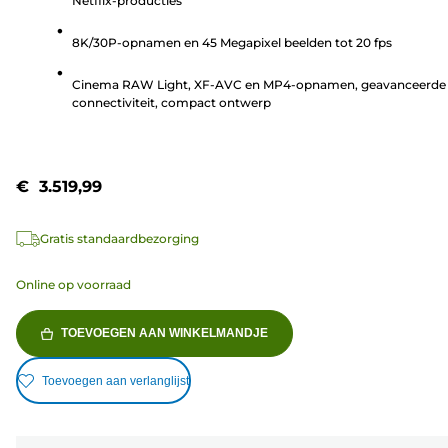
Netflix-producties
5
sterren.
8K/30P-opnamen en 45 Megapixel beelden tot 20 fps
27
beoordelingen
Cinema RAW Light, XF-AVC en MP4-opnamen, geavanceerde
connectiviteit, compact ontwerp
€ 3.519,99
Gratis standaardbezorging
Online op voorraad
TOEVOEGEN AAN WINKELMANDJE
Toevoegen aan verlanglijst