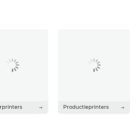
rprinters
Productieprinters