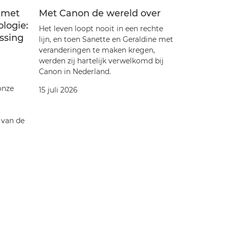
s met
Met Canon de wereld over
Zien is g
logie:
rolmodel
Het leven loopt nooit in een rechte
ssing
Young P
lijn, en toen Sanette en Geraldine met
veranderingen te maken kregen,
Als je erin 
werden zij hartelijk verwelkomd bij
Al meer dan
Canon in Nederland.
Young Peop
kennismake
onze
15 juli 2026
inspirerend
08 juli 2026
 van de