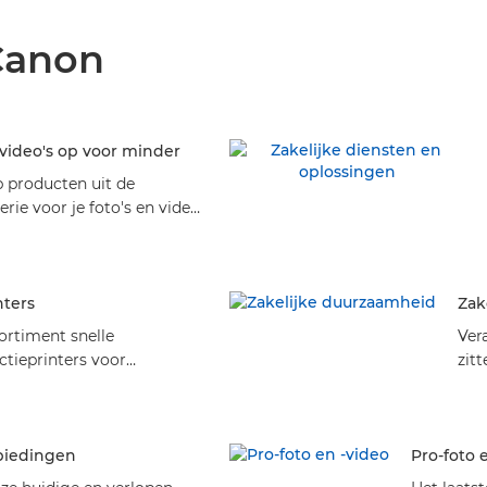
Canon
n video's op voor minder
p producten uit de
rie voor je foto's en video-
aan te melden bij Canon
nters
Zak
ortiment snelle
Ver
ctieprinters voor
zit
ntdek veelzijdige,
Ont
ingen die
duu
s leveren van de
org
biedingen
Pro-foto 