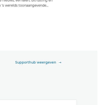
e nieuws, verhalen, uitrusting en
n 's werelds toonaangevende
n en filmmakers.
Supporthub weergeven