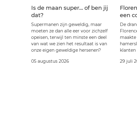
Is de maan super… of ben jij
Floren
dat?
een c
Supermanen zijn geweldig, maar
De dran
moeten ze dan alle eer voor zichzelf
Florenc
opeisen, terwijl ten minste een deel
maakte 
van wat we zien het resultaat is van
hamersl
onze eigen geweldige hersenen?
klanten
05 augustus 2026
29 juli 