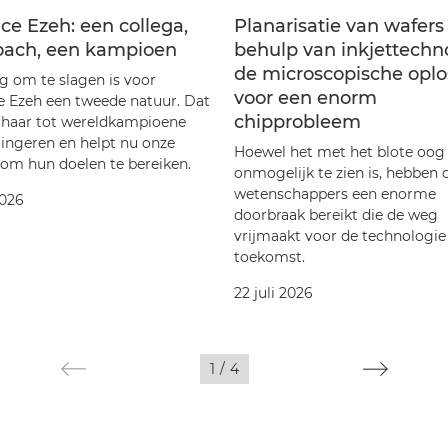
ce Ezeh: een collega,
Planarisatie van wafer
oach, een kampioen
behulp van inkjettechno
de microscopische oplo
g om te slagen is voor
voor een enorm
e Ezeh een tweede natuur. Dat
chipprobleem
haar tot wereldkampioene
ingeren en helpt nu onze
Hoewel het met het blote oog
 om hun doelen te bereiken.
onmogelijk te zien is, hebben 
wetenschappers een enorme
2026
doorbraak bereikt die de weg
vrijmaakt voor de technologie
toekomst.
22 juli 2026
1
/
4