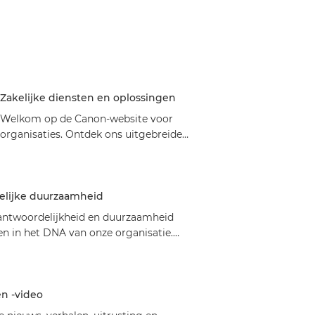
Zakelijke diensten en oplossingen
Welkom op de Canon-website voor
organisaties. Ontdek ons uitgebreide
assortiment zakelijke services en
oplossingen die zijn afgestemd op uw
behoeften. Ontdek de perfecte oplossing!
elijke duurzaamheid
antwoordelijkheid en duurzaamheid
ten in het DNA van onze organisatie.
dek hoe Canon's
rzaamheidsinitiatieven jouw
anisatie kunnen helpen.
en -video