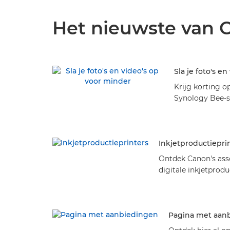
Het nieuwste van 
Sla je foto's e
Krijg korting o
Synology Bee-se
opslag door je 
Club
Inkjetproductiepri
Ontdek Canon's ass
digitale inkjetprodu
productieprinten. O
betrouwbare oploss
hoogwaardige print
marktleider
Pagina met aan