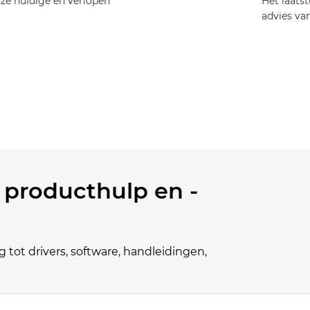
nze huidige en verlopen
Het laatst
advies va
fotografe
 producthulp en -
 tot drivers, software, handleidingen,