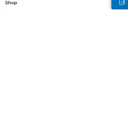
Shop
Meld je aan voor Canon-nieuws
Ontvang regelmatig updates per e-mail over nieuwe producten, handig
tips en aanbiedingen
MELD JE NU AAN
Verkoopvoorwaarden
Privacybeleid
Informatie over cookies
Cookie-instellingen