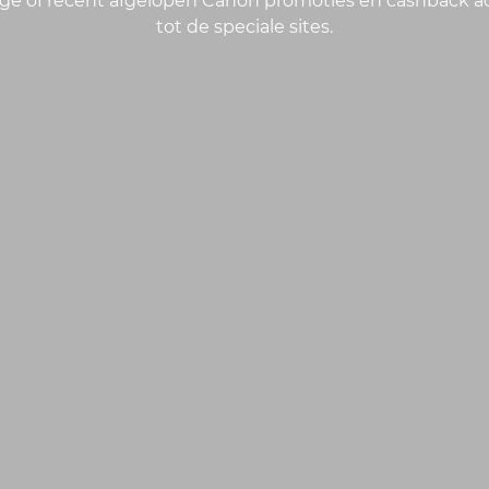
dige of recent afgelopen Canon promoties en cashback ac
tot de speciale sites.