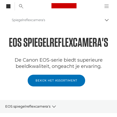
Canon Logo, back to
Spiegelreflexcamera's
Brood
Canon
EOS SPIEGELREFLEXCAMERA'S
Digitale camera's
De Canon EOS-serie biedt superieure
beeldkwaliteit, ongeacht je ervaring.
BEKIJK HET ASSORTIMENT
EOS spiegelreflexcamera's