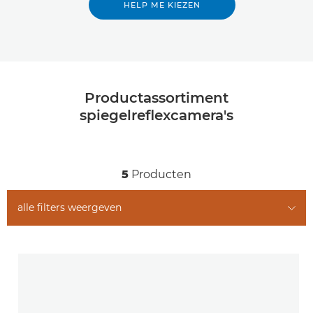
HELP ME KIEZEN
Productassortiment
spiegelreflexcamera's
5
Producten
alle filters weergeven