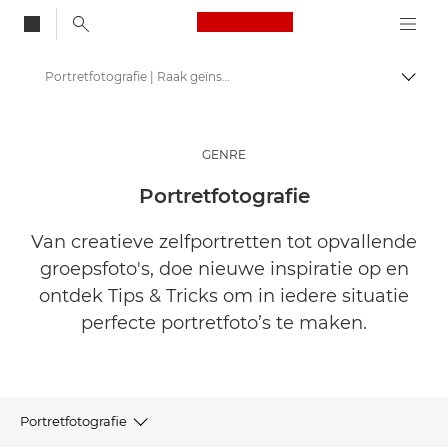
Canon Logo, back to
Portretfotografie | Raak geïnspireerd
Brood
Canon
Raak geïnspireerd | Fotografie- en printtips en aankoopgidsen
GENRE
Verhalen over fotografie en creativiteit
Portretfotografie
Van creatieve zelfportretten tot opvallende
groepsfoto's, doe nieuwe inspiratie op en
ontdek Tips & Tricks om in iedere situatie
perfecte portretfoto’s te maken.
Portretfotografie