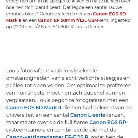
vroeg hen om in de spiegel te kijken en na te denken over
hoe hen zich identificeert. Dat legde een aantal rauwe
emoties bloot." Gefotografeerd met een
Canon EOS 6D
Mark II
en een
Canon EF 50mm f/1.2L USM
-lens, ingesteld
op 1/200 sec, f/2.8 en ISO 800. © Louis Painter
Louis fotografeert vaak in wisselende
omstandigheden, van slecht verlichte steegjes en
priëlen tot open velden. Om optimaal te profiteren
van hun shoots, moet hen zich dus snel kunnen
verplaatsen. Louis begon te fotograferen met een
Canon EOS 6D Mark II
die hen had geleend van de
universiteit en een aantal
Canon L-serie
-lenzen,
maar stapte over op de full-frame
Canon EOS RP
-
systeemcamera en combineerde die met de
Canon-vattingadapter EF-EOS R
, zodat hen de