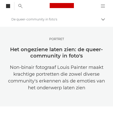
Canon Logo, back to
De queer-community in foto's
Brood
Canon
Raak geïnspireerd | Fotografie- en printtips en aankoopgidsen
PORTRET
Verhalen over fotografie en creativiteit
Het ongeziene laten zien: de queer-
community in foto's
Non-binair fotograaf Louis Painter maakt
krachtige portretten die zowel diverse
community's erkennen als de emoties van
het onderwerp laten zien