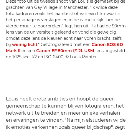
Deze foto uit de tweede shoot van Louis is gemaakt bij de
grachten van Gay Village in Manchester. "Ik wilde deze
foto kadreren zoals het laatste shot van een film waarin
het personage is verslagen en in de camera kijkt om de
vierde muur te doorbreken", legt hen uit. "Ik had de 50mm
lens van de universiteit geleend en vond die geweldig,
omdat deze lens de kleuren echt naar voren bracht, zelfs
bij
weinig licht
." Gefotografeerd met een
Canon EOS 6D
Mark II
en een
Canon EF 50mm f/1.2L USM
-lens, ingesteld
op 1/125 sec, f/2 en ISO 6400. © Louis Painter
Louis heeft grote ambities en hoopt de queer-
gemeenschap te kunnen blijven fotograferen, het
netwerk uit te breiden en meer unieke verhalen
en ervaringen te vinden. "Na mijn afstuderen wilde
ik emoties verkennen zoals queer blijdschap", zegt