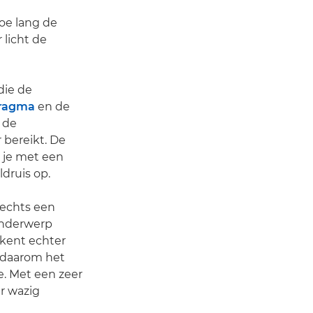
hoe lang de
 licht de
 die de
fragma
en de
 de
 bereikt. De
g je met een
druis op.
slechts een
onderwerp
tekent echter
e daarom het
. Met een zeer
er wazig