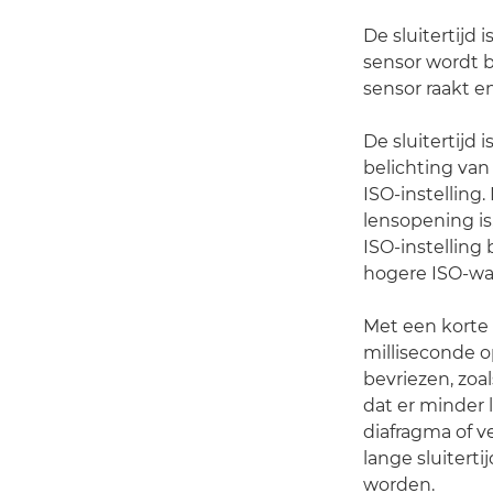
De sluitertijd 
sensor wordt b
sensor raakt e
De sluitertijd 
belichting van
ISO-instelling
lensopening is
ISO-instelling 
hogere ISO-waa
Met een korte s
milliseconde 
bevriezen, zoal
dat er minder 
diafragma of 
lange sluitert
worden.