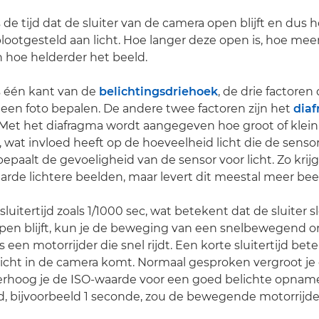
is de tijd dat de sluiter van de camera open blijft en dus 
lootgesteld aan licht. Hoe langer deze open is, hoe meer
n hoe helderder het beeld.
is één kant van de
belichtingsdriehoek
, de drie factoren
 een foto bepalen. De andere twee factoren zijn het
dia
. Met het diafragma wordt aangegeven hoe groot of klein
, wat invloed heeft op de hoeveelheid licht die de sensor
bepaalt de gevoeligheid van de sensor voor licht. Zo krij
rde lichtere beelden, maar levert dit meestal meer beel
luitertijd zoals 1/1000 sec, wat betekent dat de sluiter 
open blijft, kun je de beweging van een snelbewegend 
s een motorrijder die snel rijdt. Een korte sluitertijd be
licht in de camera komt. Normaal gesproken vergroot j
verhoog je de ISO-waarde voor een goed belichte opname
ijd, bijvoorbeeld 1 seconde, zou de bewegende motorrijd