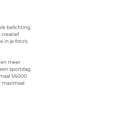
ele belichting
 creatief
in je foto's
en en meer
 een sportdag
imaal 1/4000
an maximaal