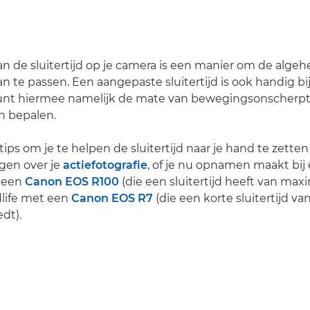
an de sluitertijd op je camera is een manier om de algeh
n te passen. Een aangepaste sluitertijd is ook handig bij
unt hiermee namelijk de mate van bewegingsonscherpte 
n bepalen.
jf tips om je te helpen de sluitertijd naar je hand te zett
jgen over je
actiefotografie
, of je nu opnamen maakt bij
 een
Canon EOS R100
(die een sluitertijd heeft van max
ldlife met een
Canon EOS R7
(die een korte sluitertijd v
edt).