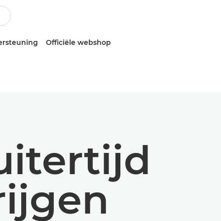
ersteuning
Officiële webshop
itertijd
rijgen