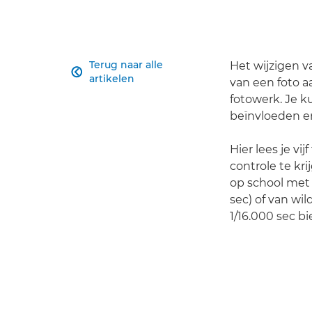
Terug naar alle
Het wijzigen v

artikelen
van een foto aa
fotowerk. Je k
beïnvloeden e
Hier lees je vi
controle te kri
op school met
sec) of van wi
1/16.000 sec bi