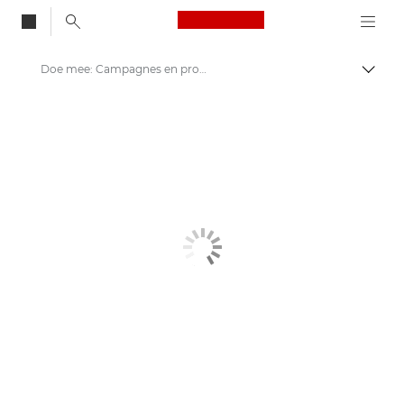
Canon Logo, back to
Doe mee: Campagnes en programma's
Brood
Canon