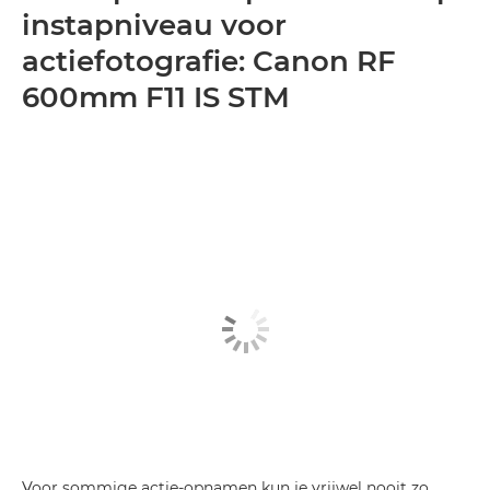
instapniveau voor
actiefotografie: Canon RF
600mm F11 IS STM
Voor sommige actie-opnamen kun je vrijwel nooit zo