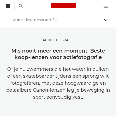
Canon Logo, back to
De beste lenzen voor actiefotografie
Brood
Canon
Raak geïnspireerd | Fotografie- en printtips en aankoopgidsen
ACTIEFOTOGRAFIE
Tips en technieken voor fotografie en printen
Mis nooit meer een moment: Beste
koop-lenzen voor actiefotografie
Of je nu zwemmers die het water in duiken
of een skateboarder tijdens een sprong wilt
fotograferen, met deze hoogwaardige en
betaalbare Canon-lenzen leg je beweging in
sport eenvoudig vast.