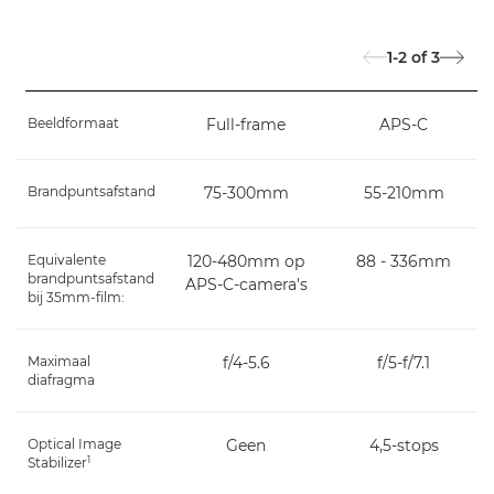
1-2
of
3
Beeldformaat
Full-frame
APS-C
Brandpuntsafstand
75-300mm
55-210mm
Equivalente
120-480mm op
88 - 336mm
brandpuntsafstand
APS-C-camera's
bij 35mm-film:
Maximaal
f/4-5.6
f/5-f/7.1
diafragma
Optical Image
Geen
4,5-stops
1
Stabilizer