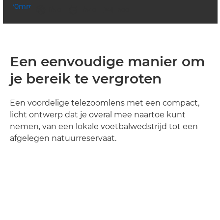
diafragma
sluitertijd
ISO



f/5.0
1/640
1600
Een eenvoudige manier om
je bereik te vergroten
Een voordelige telezoomlens met een compact,
licht ontwerp dat je overal mee naartoe kunt
nemen, van een lokale voetbalwedstrijd tot een
afgelegen natuurreservaat.