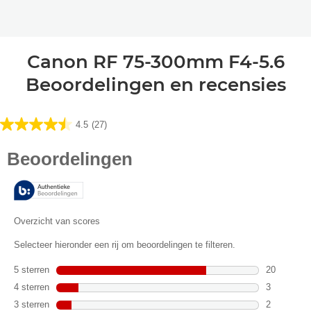
Canon RF 75-300mm F4-5.6
Beoordelingen en recensies
4.5
(27)
4.5
van
de
5
sterren.
27
beoordelingen