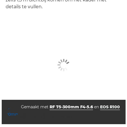
details te vullen.
Gemaakt met
RF 75-300mm F4-5.6
en
EOS R100
diafragma
sluitertijd
ISO



f/16.0
1/80
100