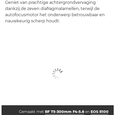
Geniet van prachtige achtergrondvervaging
dankzij de zeven diafragmalamellen, terwijl de
autofocusmotor het onderwerp betrouwbaar en
nauwkeurig scherp houdt.
Gemaakt met
RF 75-300mm F4-5.6
en
EOS R100