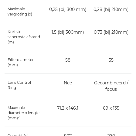
Maximale
0,25 (bij 300 mm)
0,28 (bij 210mm)
vergroting (x)
Kortste
1,5 (bij 300mm)
0,73 (bij 210mm)
scherpstelafstand
(m)
Filterdiameter
58
55
(mm)
Lens Control
Nee
Gecombineerd /
Ring
focus
Maximale
71,2 x 146,1
69 x 135
diameter x lengte
2
(mm)
Gewicht (g)