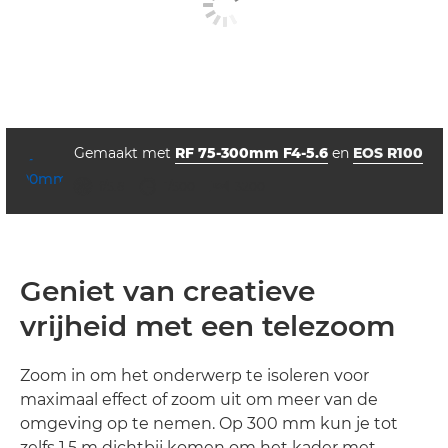
Gemaakt met
RF 75-300mm F4-5.6
en
EOS R100
diafragma
sluitertijd
ISO



f/5.6
1/500
3200
Geniet van creatieve
vrijheid met een telezoom
Zoom in om het onderwerp te isoleren voor
maximaal effect of zoom uit om meer van de
omgeving op te nemen. Op 300 mm kun je tot
zelfs 1,5 m dichtbij komen om het kader met