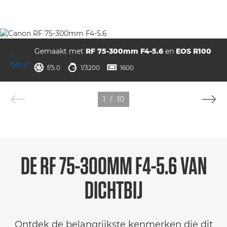
Gemaakt met
RF 75-300mm F4-5.6
en
EOS R100
diafragma
sluitertijd
ISO



f/5.0
1/3200
1600
1
/
10
DE RF 75-300MM F4-5.6 VAN
DICHTBIJ
Ontdek de belangrijkste kenmerken die dit