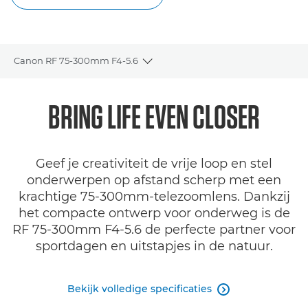
Canon RF 75-300mm F4-5.6
Toggle breadcrumbs
Overzicht
BRING LIFE EVEN CLOSER
Specificaties
Geef je creativiteit de vrije loop en stel
Galerij
onderwerpen op afstand scherp met een
krachtige 75-300mm-telezoomlens. Dankzij
Reviews
het compacte ontwerp voor onderweg is de
RF 75-300mm F4-5.6 de perfecte partner voor
Support
sportdagen en uitstapjes in de natuur.
ANDERE VERKOOPPUNTEN
Bekijk volledige specificaties
