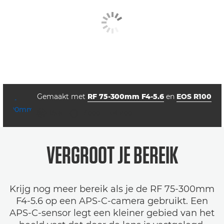
Gemaakt met
RF 75-300mm F4-5.6
en
EOS R100
diafragma
sluitertijd
ISO



f/5.6
1/1000
800
VERGROOT JE BEREIK
Krijg nog meer bereik als je de RF 75-300mm
F4-5.6 op een APS-C-camera gebruikt. Een
APS-C-sensor legt een kleiner gebied van het