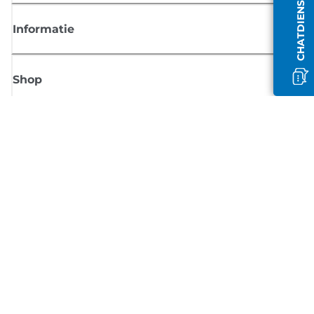
Informatie
Shop
Meld je aan voor Canon-nieuws
Ontvang regelmatig updates per e-mail over nieuwe producten, handig
tips en aanbiedingen
MELD JE NU AAN
Verkoopvoorwaarden
Privacybeleid
Informatie over cookies
Cookie-instellingen