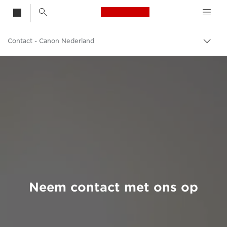
Canon Logo, back t
Contact - Canon Nederland
Broo
in-/u
Canon
Neem contact met ons op