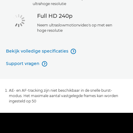
ultrahoge resolutie
Full HD 240p
Neem ultraslowmotionvideo's op met een
hoge resolutie
Bekijk volledige specificaties

Support vragen

AE- en AF-tracking zijn niet beschikbaar in de snelle burst-
modus. Het maximale aantal vastgelegde frames kan worden
ingesteld op 50