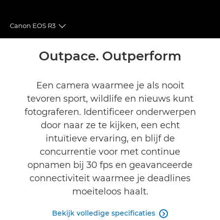
Canon EOS R3
Toggle breadcrumbs
Overzicht
Outpace. Outperform
Specificaties
Een camera waarmee je als nooit
tevoren sport, wildlife en nieuws kunt
Galerij
fotograferen. Identificeer onderwerpen
Reviews
door naar ze te kijken, een echt
intuïtieve ervaring, en blijf de
Support
concurrentie voor met continue
opnamen bij 30 fps en geavanceerde
ANDERE VERKOOPPUNTEN
connectiviteit waarmee je deadlines
moeiteloos haalt.
Bekijk volledige specificaties
