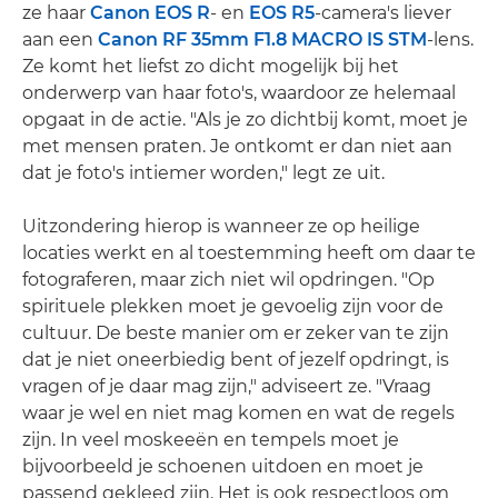
ze haar
Canon EOS R
- en
EOS R5
-camera's liever
aan een
Canon RF 35mm F1.8 MACRO IS STM
-lens.
Ze komt het liefst zo dicht mogelijk bij het
onderwerp van haar foto's, waardoor ze helemaal
opgaat in de actie. "Als je zo dichtbij komt, moet je
met mensen praten. Je ontkomt er dan niet aan
dat je foto's intiemer worden," legt ze uit.
Uitzondering hierop is wanneer ze op heilige
locaties werkt en al toestemming heeft om daar te
fotograferen, maar zich niet wil opdringen. "Op
spirituele plekken moet je gevoelig zijn voor de
cultuur. De beste manier om er zeker van te zijn
dat je niet oneerbiedig bent of jezelf opdringt, is
vragen of je daar mag zijn," adviseert ze. "Vraag
waar je wel en niet mag komen en wat de regels
zijn. In veel moskeeën en tempels moet je
bijvoorbeeld je schoenen uitdoen en moet je
passend gekleed zijn. Het is ook respectloos om