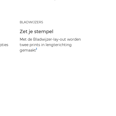
BLADWIJZERS
Zet je stempel
Met de Bladwijzer-lay-out worden
pties
twee prints in lengterichting
1
gemaakt