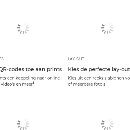
ES
LAY-OUT
QR-codes toe aan prints
Kies de perfecte lay-out
ints een koppeling naar online
Kies uit een reeks sjablonen v
1
 video's en meer
of meerdere foto's