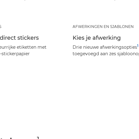
S
AFWERKINGEN EN SJABLONEN
irect stickers
Kies je afwerking
1
eurrijke etiketten met
Drie nieuwe afwerkingsopties
stickerpapier
toegevoegd aan zes sjabloono
1