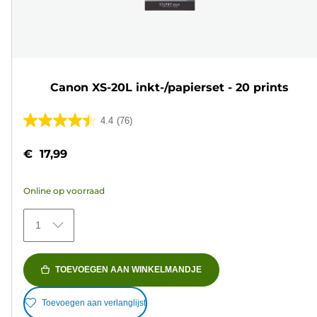
Canon XS-20L inkt-/papierset - 20 prints
4.4
(76)
4.4
van
€ 17,99
de
5
Online op voorraad
sterren.
76
1
beoordelingen
TOEVOEGEN AAN WINKELMANDJE
Toevoegen aan verlanglijst