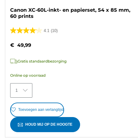
Canon XC-60L-inkt- en papierset, 54 x 85 mm,
60 prints
4.1
(10)
4.1
van
€ 49,99
de
5
Gratis standaardbezorging
sterren.
10
Online op voorraad
beoordelingen
1
Toevoegen aan verlanglijst
HOUD MIJ OP DE HOOGTE