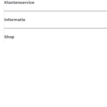
Klantenservice
Informatie
Shop
Meld je aan voor Canon-nieuws
Ontvang regelmatig updates per e-mail over nieuwe producten, handig
tips en aanbiedingen
MELD JE NU AAN
Verkoopvoorwaarden
Privacybeleid