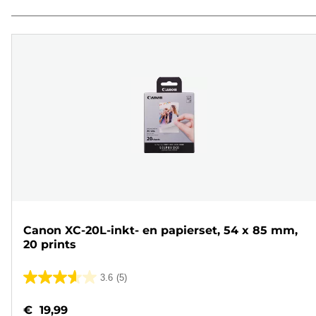
Canon XC-20L-inkt- en papierset, 54 x 85 mm,
20 prints
3.6
(5)
3.6
van
€ 19,99