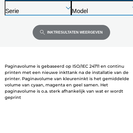
P
Druk
Druk
Druk
r
Serie
Model
op
op
op
i
P
P
Enter
Enter
Enter
n
r
r
om
om
om
t
i
i
INKTRESULTATEN WEERGEVEN
uit
uit
uit
e
n
n
te
te
te
r
t
t
vouwen
vouwen
vouwen
e
e
r
r
Paginavolume is gebaseerd op ISO/IEC 24711 en continu
printen met een nieuwe inkttank na de installatie van de
printer. Paginavolume van kleureninkt is het gemiddelde
volume van cyaan, magenta en geel samen. Het
paginavolume is o.a. sterk afhankelijk van wat er wordt
geprint