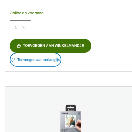
de
5
Online op voorraad
sterren.
5
1
beoordelingen
TOEVOEGEN AAN WINKELMANDJE
Toevoegen aan verlanglijst