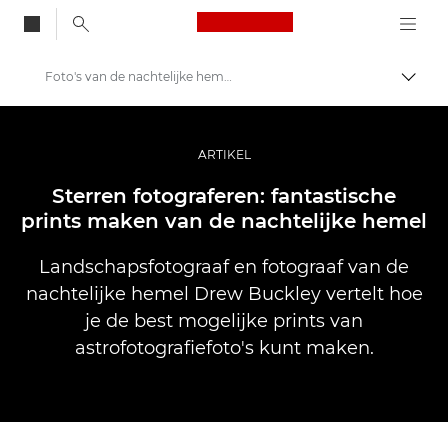
Canon Logo, back to
Foto's van de nachtelijke hemel printen
Brood
Canon
Professionele fotografie en video
ARTIKEL
Verhalen
Sterren fotograferen: fantastische
prints maken van de nachtelijke hemel
Landschapsfotograaf en fotograaf van de
nachtelijke hemel Drew Buckley vertelt hoe
je de best mogelijke prints van
astrofotografiefoto's kunt maken.