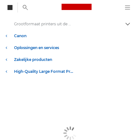
Canon Logo, back to
Grootformaat printers uit de Colorado M-serie: precisie en snelheid
Brood
Canon
Oplossingen en services
Zakelijke producten
High-Quality Large Format Printers for CAD/GIS and Stunning Graphics