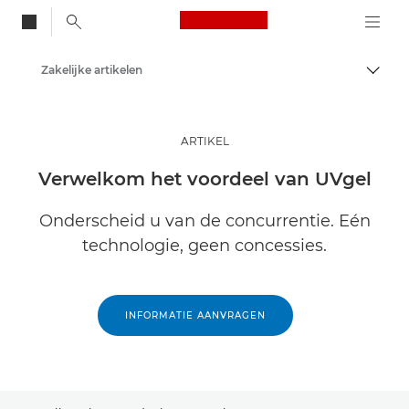
Canon Logo, back to
Zakelijke artikelen
Brood
Canon
Oplossingen en services
ARTIKEL
Inzichten
Verwelkom het voordeel van UVgel
Onderscheid u van de concurrentie. Eén
technologie, geen concessies.
INFORMATIE AANVRAGEN