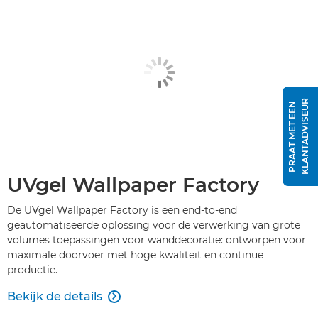
R
P
R
A
A
T
M
E
T
E
E
N
K
L
A
N
T
A
D
V
I
S
E
U
UVgel Wallpaper Factory
De UVgel Wallpaper Factory is een end-to-end
geautomatiseerde oplossing voor de verwerking van grote
volumes toepassingen voor wanddecoratie: ontworpen voor
maximale doorvoer met hoge kwaliteit en continue
productie.
Bekijk de details
