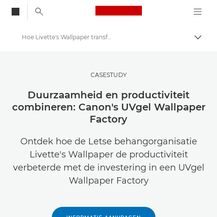
Canon Logo, back to
Hoe Livette's Wallpaper transformeerde met UVgel Wallpaper Factory
Brood
Canon
Oplossingen en services
CASESTUDY
Inzichten
Duurzaamheid en productiviteit
combineren: Canon's UVgel Wallpaper
Zakelijke Case Studies
Factory
Ontdek hoe de Letse behangorganisatie
Livette's Wallpaper de productiviteit
verbeterde met de investering in een UVgel
Wallpaper Factory