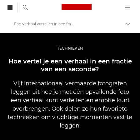
Canon Logo, back to
Een verhaal vertellen in een fractie van een seconde
Brood
Canon
Professionele fotografie en video
TECHNIEKEN
Verhalen
Hoe vertel je een verhaal in een fractie
van een seconde?
Vijf internationaal vermaarde fotografen
leggen uit hoe je met één opvallende foto
een verhaal kunt vertellen en emotie kunt
overbrengen. Ook delen ze hun favoriete
technieken om vluchtige momenten vast te
leggen.