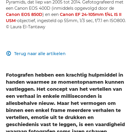
Pyramids, dat liep van 2005 tot 2014. Gefotografeerd met
een Canon EOS 400D (inmiddels opgevolgd door de
Canon EOS 850D
) en een
Canon EF 24-105mm f/4L IS II
USM
-objectief, ingesteld op 55mm, 1/3 sec, f/7.1 en ISO800.
© Laura El-Tantawy
Terug naar alle artikelen

Fotografen
hebben een krachtig hulpmiddel in
handen waarmee ze momentopnamen kunnen
vastleggen.
Het concept van het vertellen van
een verhaal in enkele milliseconden is
allesbehalve nieuw. Maar het vermogen om
binnen een enkel frame meerdere verhalen te
vertellen, emotie uit te drukken en
geschiedenis vast te leggen, is een vaardigheid
waaraan fotografen soms jaren schaven.