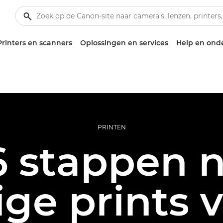
Printers en scanners
Oplossingen en services
Help en ond
PRINTEN
6 stappen 
ige prints v