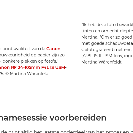
"Ik heb deze foto bewerk
tinten en om echt diept
Martina. "Om er zo goed m
met goede schaduwdetail
e printkwaliteit van de
Canon
Gefotografeerd met een
nauwkeurigheid op papier zijn zo
f/2.8L IS II USM-lens, in
e, donkere plekken op foto's."
Martina Wärenfeldt
anon RF 24-105mm F4L IS USM
-
125. © Martina Wärenfeldt
pnamesessie voorbereiden
 de print altijd het laatste onderdeel van het proces en 