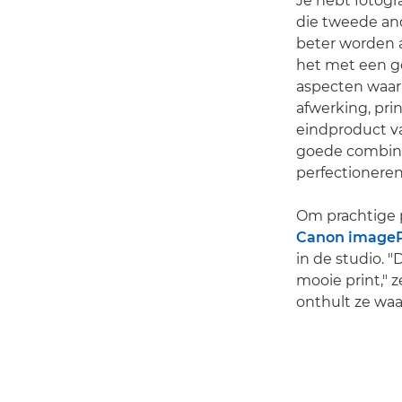
Je hebt fotogra
die tweede and
beter worden a
het met een go
aspecten waar
afwerking, pri
eindproduct va
goede combinat
perfectioneren
Om prachtige p
Canon image
in de studio. 
mooie print," z
onthult ze waa