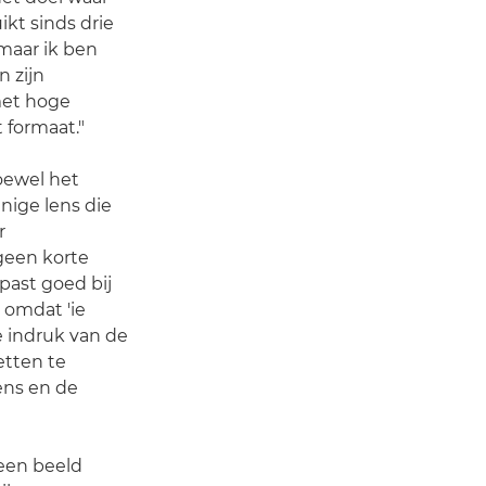
ikt sinds drie
 maar ik ben
n zijn
met hoge
t formaat."
hoewel het
nige lens die
r
geen korte
past goed bij
d omdat 'ie
e indruk van de
etten te
ens en de
 een beeld