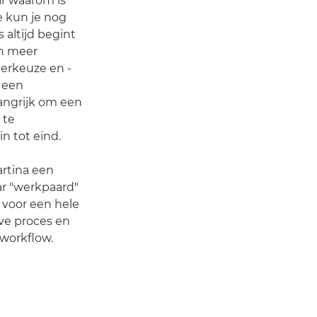
ar waarom is
e kun je nog
 altijd begint
jn meer
erkeuze en -
e een
langrijk om een
 te
n tot eind.
artina een
aar "werkpaard"
t voor een hele
eve proces en
 workflow.