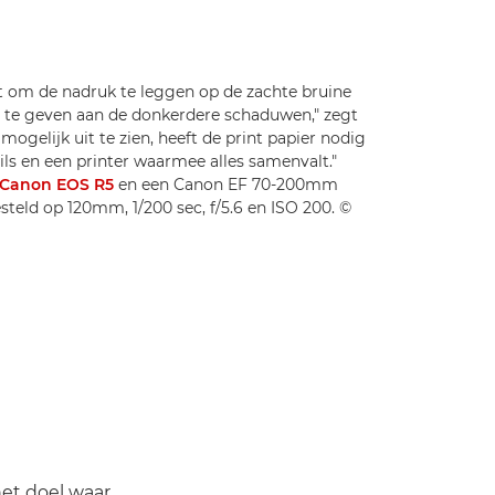
t om de nadruk te leggen op de zachte bruine
e te geven aan de donkerdere schaduwen," zegt
ogelijk uit te zien, heeft de print papier nodig
s en een printer waarmee alles samenvalt."
Canon EOS R5
en een Canon EF 70-200mm
gesteld op 120mm, 1/200 sec, f/5.6 en ISO 200. ©
het doel waar