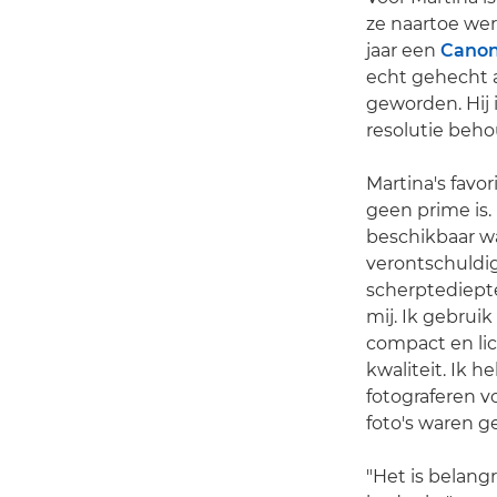
ze naartoe wer
jaar een
Canon
echt gehecht aa
geworden. Hij 
resolutie behou
Martina's favor
geen prime is.
beschikbaar w
verontschuldig
scherptediepte
mij. Ik gebrui
compact en lic
kwaliteit. Ik 
fotograferen v
foto's waren g
"Het is belang