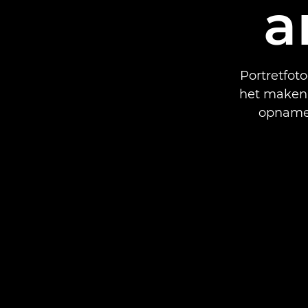
a
Portretfoto
het maken 
opnames