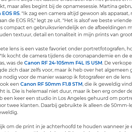
kt, maar alles begint bij de opnamesessie. Martina gebru
 EOS R5
. "Ik zag een camera altijd gewoon als apparaat,
n de EOS R5," legt ze uit. "Het is alsof we beste vriende
is compact en gebruiksvriendelijk en de afbeeldingen 
den textuur, detail en tonaliteit in mijn prints van groo
iete lens is een vaste favoriet onder portretfotografen, 
 "Ik kocht de camera tijdens de coronapandemie en de e
as, was de
Canon RF 24-105mm F4L IS USM
. De verkope
de zich daar zelfs voor, maar ik heb over het algemeen 
 nodig voor de manier waarop ik fotografeer en de lens 
k ook een
Canon RF 50mm F1.8 STM
, die ik geweldig vin
ht is. Die is helemaal niet duur, maar ik ben erg onder d
heb een keer een studio in Los Angeles gehuurd om portr
oor twee klanten. Daarbij gebruikte ik alleen de 50mm-l
eweldig.
rijk om de print in je achterhoofd te houden wanneer je