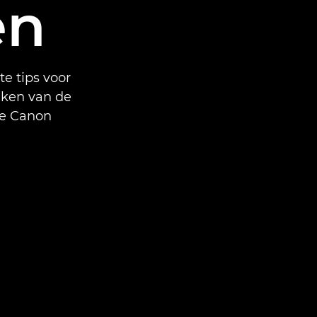
en
te tips voor
aken van de
de Canon