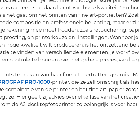
fische prints en je hebt fine art fotografische prints. Ma
ers dan een standaard print van hoge kwaliteit? En ho
ls het gaat om het printen van fine art-portretten? Zoals
ede compositie en professionele belichting, maar er zi
 je rekening mee moet houden, zoals retouchering, papi
nt proofing, en printerkeuze en -instellingen. Wanneer j
n hoge kwaliteit wilt produceren, is het ontzettend be
ie te vinden van verschillende elementen, je workflow
 en controle te houden over het gehele proces, van begi
rints te maken van haar fine art-portretten gebruikt M
PROGRAF PRO-1000
-printer, die ze zelf omschrijft als h
"De combinatie van de printer en het fine art-papier zorg
egt ze. Hier geeft zij advies over elke fase van het creati
rom de A2-desktopfotoprinter zo belangrijk is voor haar