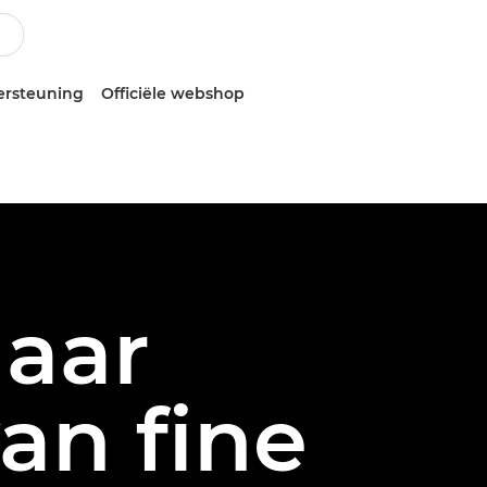
ersteuning
Officiële webshop
naar
an fine