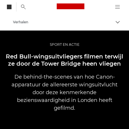
Canon Logo, back to
Verhalen
Brood
Canon
Professionele fotografie en video
SPORT EN ACTIE
Red Bull-wingsuitvliegers filmen terwijl
ze door de Tower Bridge heen vliegen
De behind-the-scenes van hoe Canon-
apparatuur de allereerste wingsuitvlucht
door deze kenmerkende
bezienswaardigheid in Londen heeft
gefilmd.