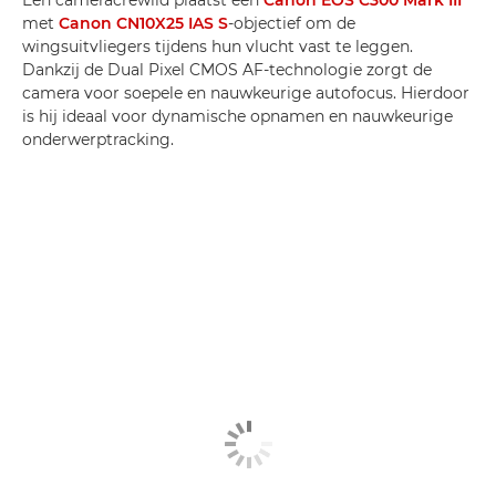
Een cameracrewlid plaatst een
Canon EOS C300 Mark III
met
Canon CN10X25 IAS S
-objectief om de
wingsuitvliegers tijdens hun vlucht vast te leggen.
Dankzij de Dual Pixel CMOS AF-technologie zorgt de
camera voor soepele en nauwkeurige autofocus. Hierdoor
is hij ideaal voor dynamische opnamen en nauwkeurige
onderwerptracking.