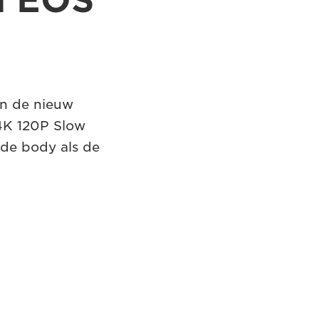
a EOS
an de nieuw
4K 120P Slow
de body als de