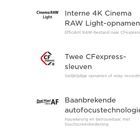
Interne 4K Cinema
RAW Light-opnamen
Efficiënt RAW-bestand naar CFexpres
Twee CFexpress-
sleuven
Gelijktijdige opnamen of relay recordi
Baanbrekende
autofocustechnologi
Nauwkeurig en betrouwbaar, met
touchscreenbediening