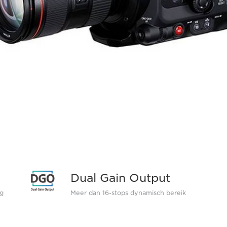
Dual Gain Output
g
Meer dan 16-stops dynamisch bereik