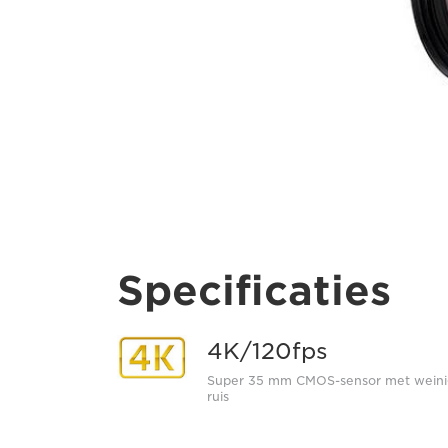
Specificaties
4K/120fps
Super 35 mm CMOS-sensor met weini
ruis