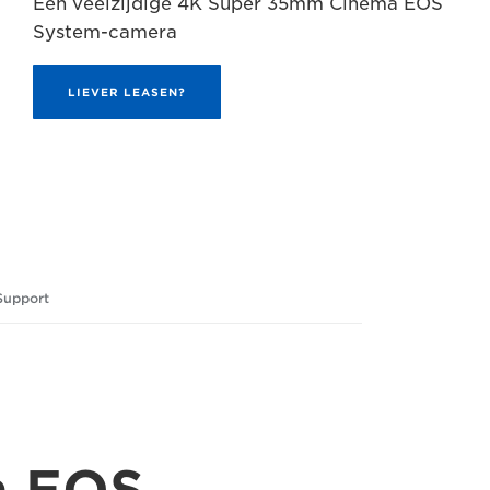
Een veelzijdige 4K Super 35mm Cinema EOS
System-camera
LIEVER LEASEN?
Support