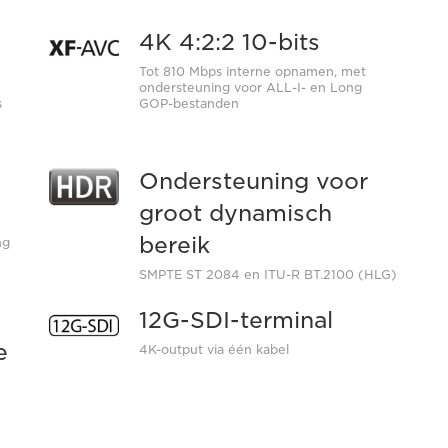
4K 4:2:2 10-bits
Tot 810 Mbps interne opnamen, met
ondersteuning voor ALL-I- en Long
s
GOP-bestanden
Ondersteuning voor
groot dynamisch
bereik
ng
SMPTE ST 2084 en ITU-R BT.2100 (HLG)
12G-SDI-terminal
e
4K-output via één kabel