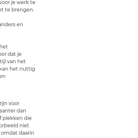
voor je werk te
ht te brengen.
 anders en
 het
or dat je
ijl van het
 kan het nuttig
ben
ijn voor
santer dan
f plekken die
voorbeeld niet
n, omdat daarin