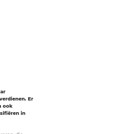
aar
verdienen. Er
n ook
ifiëren in