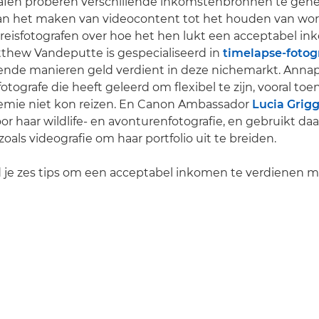
rafen proberen verschillende inkomstenbronnen te gene
an het maken van videocontent tot het houden van wo
 reisfotografen over hoe het hen lukt een acceptabel i
tthew Vandeputte is gespecialiseerd in
timelapse-fotog
llende manieren geld verdient in deze nichemarkt. Annap
fotografe die heeft geleerd om flexibel te zijn, vooral toe
emie niet kon reizen. En Canon Ambassador
Lucia Grigg
or haar wildlife- en avonturenfotografie, en gebruikt daa
oals videografie om haar portfolio uit te breiden.
d je zes tips om een acceptabel inkomen te verdienen 