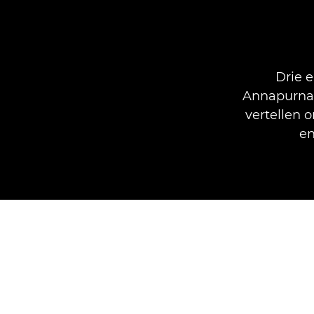
Drie 
Annapurna M
vertellen 
en