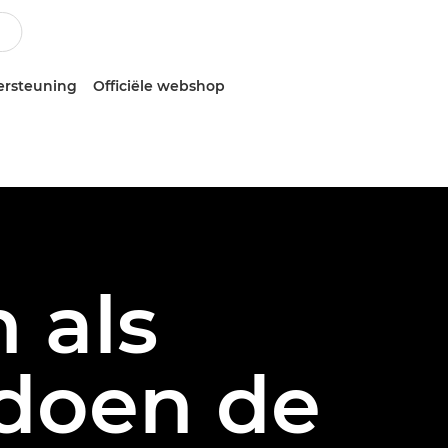
ersteuning
Officiële webshop
 als
 doen de