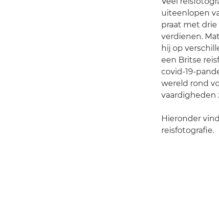
Veel reisfotog
uiteenlopen v
praat met drie
verdienen. Ma
hij op verschi
een Britse reis
covid-19-pand
wereld rond vo
vaardigheden z
Hieronder vin
reisfotografie.