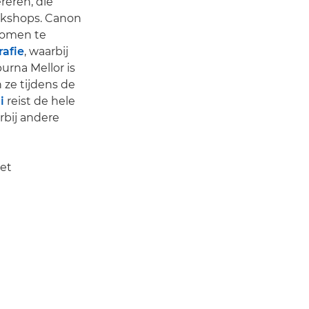
reren, die
rkshops. Canon
nkomen te
rafie
, waarbij
urna Mellor is
n ze tijdens de
i
reist de hele
rbij andere
met