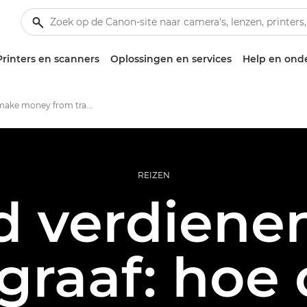
Printers en scanners
Oplossingen en services
Help en ond
How to make money from travel photography
REIZEN
d verdienen
ograaf: hoe