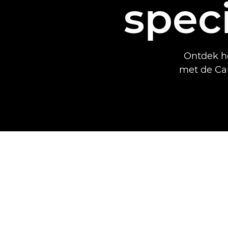
speci
Ontdek ho
met de Can