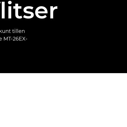
litser
unt tillen
te MT-26EX-