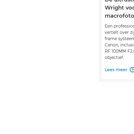
Wright vo
macrofoto
Een professio
vertelt over zi
frame systee
Canon, inclus
RF 100MM F2
objectief.
Lees meer
