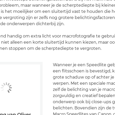
probleem, maar wanneer je de scherptediepte bij kleine
 is het moeilijker om een sluitertijd vast te houden die 
e vergroting zijn er zelfs nog grotere belichtingsfactoren
de onderwerpen dichterbij zijn.
end handig om extra licht voor macrofotografie te gebr
 niet alleen een korte sluitertijd kunnen kiezen, maar o
nen stoppen om de scherptediepte te vergroten.
Wanneer je een Speedlite geb
een flitsschoen is bevestigd, 
grote schaduw op of achter j
werpen. Met een speciale macr
zelf de belichting van je macr
zorgvuldig en creatief bepalen
onderwerp ook bij close-ups 
belichten. Bovendien zijn de 
Macro Speedlites van Canon,
ing van Oliver