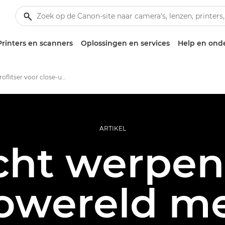
Printers en scanners
Oplossingen en services
Help en ond
Een macroflitser voor close-ups
ARTIKEL
icht werpen
owereld me