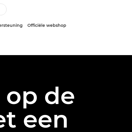
ersteuning
Officiële webshop
 op de
t een