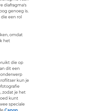
re diafragma's
hoog genoeg is.
 die een rol
uiken, omdat
ok het
ruikt die op
kan dit een
e onderwerp
oflitser kun je
ofotografie
, zodat je het
goed kunt
twee speciale
 de
Canon