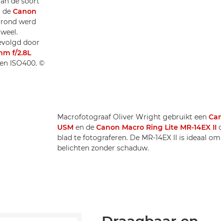
van de soort
j de
Canon
grond werd
weel.
evolgd door
m f/2.8L
8 en ISO400. ©
Macrofotograaf Oliver Wright gebruikt een
Ca
USM
en de
Canon Macro Ring Lite MR-14EX II
o
blad te fotograferen. De MR-14EX II is ideaal o
belichten zonder schaduw.
Draagbaar en