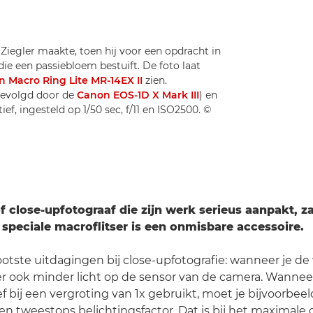
iegler maakte, toen hij voor een opdracht in
ie een passiebloem bestuift. De foto laat
 Macro Ring Lite MR-14EX II
zien.
gevolgd door de
Canon EOS-1D X Mark III
) en
tief, ingesteld op 1/50 sec, f/11 en ISO2500. ©
f close-upfotograaf die zijn werk serieus aanpakt, za
n speciale macroflitser is een onmisbare accessoire.
otste uitdagingen bij close-upfotografie: wanneer je d
t er ook minder licht op de sensor van de camera. Wannee
f bij een vergroting van 1x gebruikt, moet je bijvoorbee
 tweestops belichtingsfactor. Dat is bij het maximale 