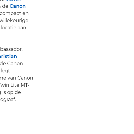
 de
Canon
, compact en
 willekeurige
 locatie aan
mbassador,
ristian
t de Canon
 legt
ome van Canon
win Lite MT-
 is op de
ograaf.