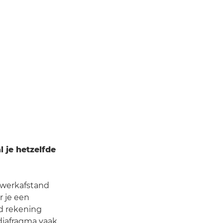
l je hetzelfde
e werkafstand
r je een
ld rekening
diafragma vaak