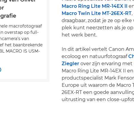
Macro Ring Lite MR-14EX II
en
or
Macro Twin Lite MT-26EX-RT
grafie
draagbaar, zodat je ze op elke
nele macrofotograaf
plek kunt neerzetten als je op
jn overstap op full-
het werk bent.
mcamera's van
ief het baanbrekende
In dit artikel vertelt Canon A
.8L MACRO IS USM-
ecoloog en natuurfotograaf
Ch
Ziegler
over zijn ervaring me
Macro Ring Lite MR-14EX II en
productspecialist Mark Fens
Europe uit waarom de Macro T
26EX-RT een goede aanvulling
uitrusting van een close-upfot