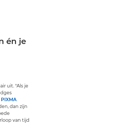
n én je
 uit. "Als je
ridges
e
PIXMA
en, dan zijn
oede
loop van tijd