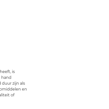
eeft, is
e hand
duur zijn als
ulpmiddelen en
iteit of