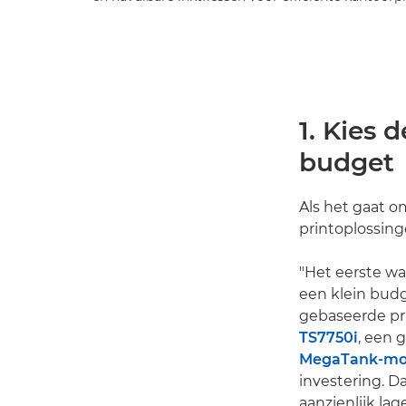
1. Kies 
budget
Als het gaat o
printoplossing
"Het eerste waa
een klein budg
gebaseerde pri
TS7750i
, een 
MegaTank-mo
investering. D
aanzienlijk lag