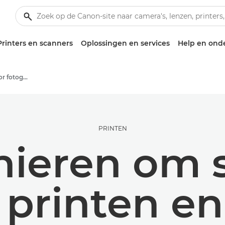
Printers en scanners
Oplossingen en services
Help en ond
Tips en technieken voor fotografie en printen
PRINTEN
anieren om 
 printen en