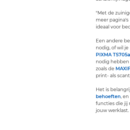
"Met de zuinig
meer pagina's 
ideaal voor bed
Een andere bel
nodig, of wil j
PIXMA TS705
nodig hebben e
zoals de
MAXI
print- als scan
Het is belangr
behoeften
, e
functies die ji
jouw werklast.