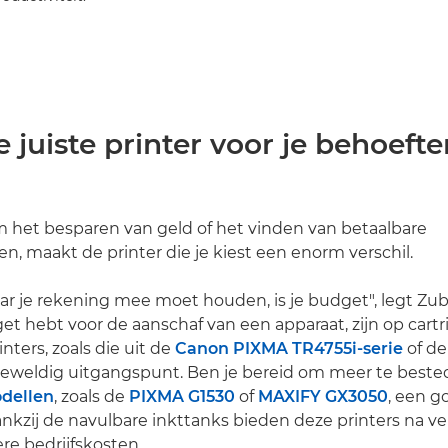
de juiste printer voor je behoefte
m het besparen van geld of het vinden van betaalbare
en, maakt de printer die je kiest een enorm verschil.
r je rekening mee moet houden, is je budget", legt Zubair
et hebt voor de aanschaf van een apparaat, zijn op cart
nters, zoals die uit de
Canon PIXMA TR4755i-serie
of d
geweldig uitgangspunt. Ben je bereid om meer te bested
dellen
, zoals de
PIXMA G1530
of
MAXIFY GX3050
, een g
ankzij de navulbare inkttanks bieden deze printers na ver
ere bedrijfskosten.