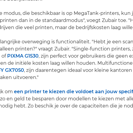
e modus, die beschikbaar is op MegaTank-printers, kun je
printen dan in de standaardmodus", voegt Zubair toe. "Hi
rijven die veel printen, maar de bedrijfskosten laag will
angrijke overweging is functionaliteit. "Hebt je een scan
e alleen printen?" vraagt Zubair. "Single-function printers
a
of
PIXMA G1530
, zijn perfect voor gebruikers die geen e
n de initiële kosten laag willen houden. Multifunctione
FY GX7050
, zijn daarentegen ideaal voor kleine kantoren
taken uitvoeren."
ijk om
een printer te kiezen die voldoet aan jouw speci
n zo en geld te besparen door modellen te kiezen met al
j nodig hebt. Zo beschik je over de capaciteiten die je no