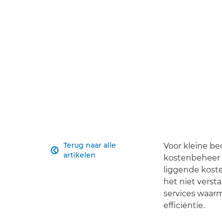
Terug naar alle
Voor kleine bed

artikelen
kostenbeheer e
liggende koste
het niet verst
services waarm
efficiëntie.