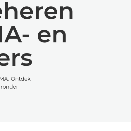
eheren
A- en
ers
XMA. Ontdek
aaronder