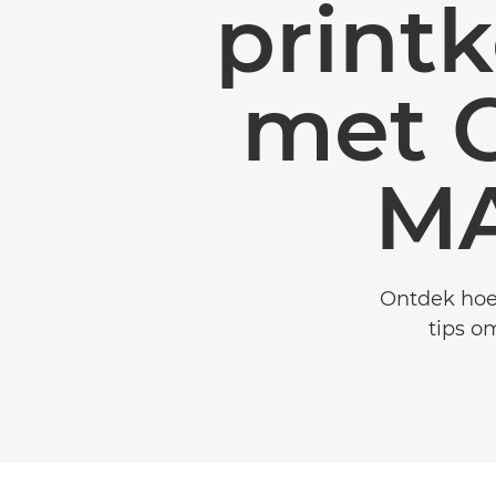
print
met 
MA
Ontdek hoe
tips om