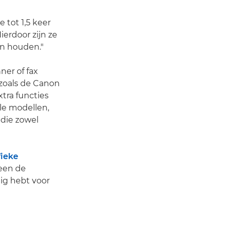
 tot 1,5 keer
erdoor zijn ze
en houden."
ner of fax
, zoals de Canon
xtra functies
le modellen,
 die zowel
fieke
leen de
dig hebt voor