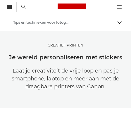
Canon Logo, back to
Tips en technieken voor fotografie en printen
Brood
Canon
Raak geïnspireerd | Fotografie- en printtips en aankoopgidsen
CREATIEF PRINTEN
Je wereld personaliseren met stickers
Laat je creativiteit de vrije loop en pas je
smartphone, laptop en meer aan met de
draagbare printers van Canon.