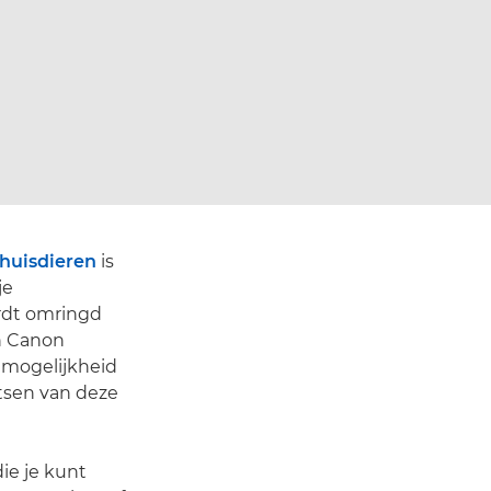
huisdieren
is
je
ordt omringd
en Canon
e mogelijkheid
atsen van deze
ie je kunt