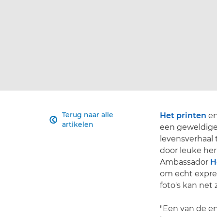
Terug naar alle
Het printen
en

artikelen
een geweldige
levensverhaal 
door leuke her
Ambassador
H
om echt expres
foto's kan net z
"Een van de en