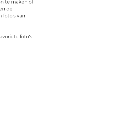
oon te maken of
 en de
 foto's van
avoriete foto's