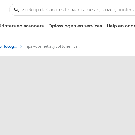
Printers en scanners
Oplossingen en services
Help en ond
Tips en technieken voor fotografie en printen
Tips voor het stijlvol tonen van familieportretten