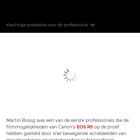
Krachtige prestaties voor de professional
PRINTKWALITEIT
GEAVANCEERDE AUTOMATISCHE SCHERPSTELLING
KRACHTIGE PRESTATIES
REVOLUTIONAIRE VIDEOGRAFIE
CONNECTIVITEIT
BEELDVERWERKING
Martin Bissig was een van de eerste professionals die de
filmmogelijkheden van Canon's
EOS R5
op de proef
hebben gesteld door snel bewegende actiebeelden van
mountainbikers en skateboarders te fotograferen.