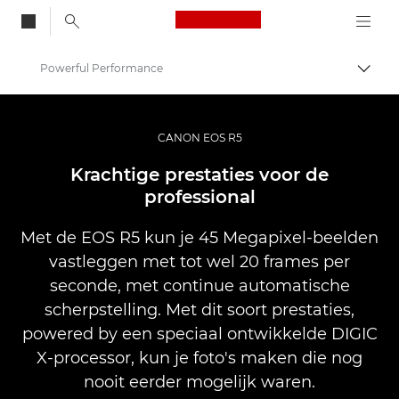
Canon Logo, back to
Powerful Performance
Brood
Canon
Digitale camera's
CANON EOS R5
EOS R5
Krachtige prestaties voor de
professional
Met de EOS R5 kun je 45 Megapixel-beelden
vastleggen met tot wel 20 frames per
seconde, met continue automatische
scherpstelling. Met dit soort prestaties,
powered by een speciaal ontwikkelde DIGIC
X-processor, kun je foto's maken die nog
nooit eerder mogelijk waren.