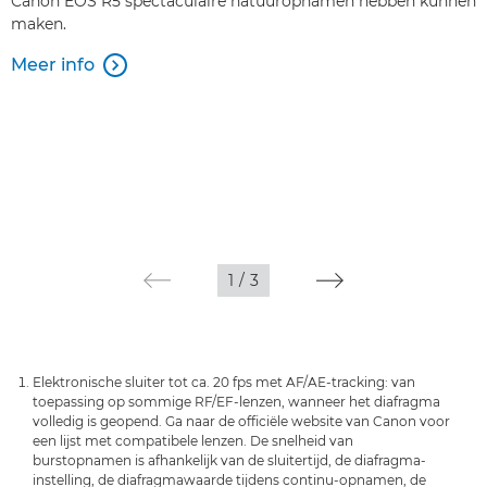
Canon EOS R5 spectaculaire natuuropnamen hebben kunnen
maken.
Meer info

1
/
3
Elektronische sluiter tot ca. 20 fps met AF/AE-tracking: van
toepassing op sommige RF/EF-lenzen, wanneer het diafragma
volledig is geopend. Ga naar de officiële website van Canon voor
een lijst met compatibele lenzen. De snelheid van
burstopnamen is afhankelijk van de sluitertijd, de diafragma-
instelling, de diafragmawaarde tijdens continu-opnamen, de