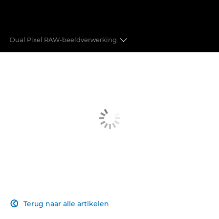
Dual Pixel RAW-beeldverwerking
PRINTKWALITEIT
GEAVANCEERDE AUTOMATISCHE SCHERPSTELLING
KRACHTIGE PRESTATIES
REVOLUTIONAIRE VIDEOGRAFIE
CONNECTIVITEIT
BEELDVERWERKING
Terug naar alle artikelen
