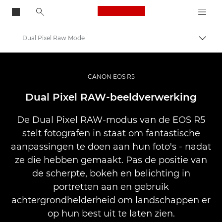
Canon Logo, back to
Dual Pixel Raw Mode
Brood
Canon
Digitale camera's
CANON EOS R5
EOS R5
Dual Pixel RAW-beeldverwerking
De Dual Pixel RAW-modus van de EOS R5
stelt fotografen in staat om fantastische
aanpassingen te doen aan hun foto's - nadat
ze die hebben gemaakt. Pas de positie van
de scherpte, bokeh en belichting in
portretten aan en gebruik
achtergrondhelderheid om landschappen er
op hun best uit te laten zien.