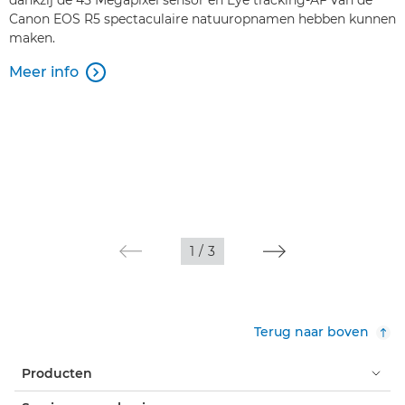
dankzij de 45 Megapixel sensor en Eye tracking-AF van de
Canon EOS R5 spectaculaire natuuropnamen hebben kunnen
maken.
Meer info

1
/
3
Terug naar boven
Producten