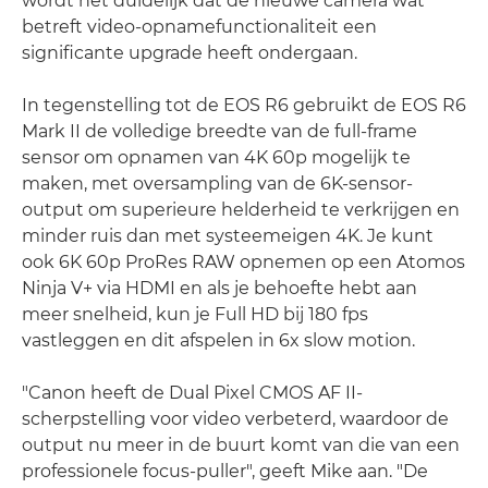
wordt het duidelijk dat de nieuwe camera wat
betreft video-opnamefunctionaliteit een
significante upgrade heeft ondergaan.
In tegenstelling tot de EOS R6 gebruikt de EOS R6
Mark II de volledige breedte van de full-frame
sensor om opnamen van 4K 60p mogelijk te
maken, met oversampling van de 6K-sensor-
output om superieure helderheid te verkrijgen en
minder ruis dan met systeemeigen 4K. Je kunt
ook 6K 60p ProRes RAW opnemen op een Atomos
Ninja V+ via HDMI en als je behoefte hebt aan
meer snelheid, kun je Full HD bij 180 fps
vastleggen en dit afspelen in 6x slow motion.
"Canon heeft de Dual Pixel CMOS AF II-
scherpstelling voor video verbeterd, waardoor de
output nu meer in de buurt komt van die van een
professionele focus-puller", geeft Mike aan. "De