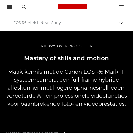
Canon Logo, back to
EOS R6 Mark II News Story
Brood
Canon
Professionele fotografie en video
NIEUWS OVER PRODUCTEN
Nieuws
Mastery of stills and motion
Maak kennis met de Canon EOS R6 Mark II-
systeemcamera, een full-frame hybride
alleskunner met hogere opnamesnelheden,
verbeterde AF en professionele videofuncties
voor baanbrekende foto- en videoprestaties.
Mastery of stills and motion