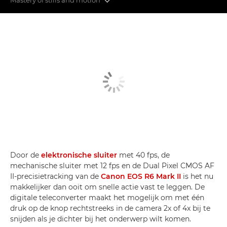
Functies die je niet mag missen
Camera’s uit de 6-serie onderling vergeleken
Acties in de lucht
Door de
elektronische sluiter
met 40 fps, de
mechanische sluiter met 12 fps en de Dual Pixel CMOS AF
II-precisietracking van de
Canon EOS R6 Mark II
is het nu
makkelijker dan ooit om snelle actie vast te leggen. De
digitale teleconverter maakt het mogelijk om met één
druk op de knop rechtstreeks in de camera 2x of 4x bij te
snijden als je dichter bij het onderwerp wilt komen.