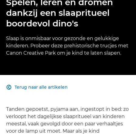
Spelen, leren en dromen
dankzij een slaapritueel
boordevol dino's
Slaap is onmisbaar voor gezonde en gelukkige
kinderen. Probeer deze prehistorische trucjes met
Canon Creative Park om je kind te laten slapen.
Terug naar alle artikelen

Tanden gepoetst, pyjama aan, ingestopt in bed: zo
verloopt het dagelijkse slaapritueel van kinderen
meestal, vaak gevolgd door een paar verhaaltjes
voor de lamp uit moet. Maar als je kind