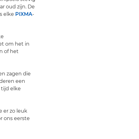
aar oud zijn. De
is elke
PIXMA
-
ke
oet om het in
n of het
en zagen die
nderen een
tijd elke
 er zo leuk
r ons eerste