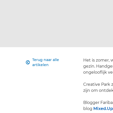
Terug naar alle
Het is zomer, w

artikelen
gezin. Handge
ongelooflijk v
Creative Park z
zijn om ontdek
Blogger Farib
blog
Mixed.U