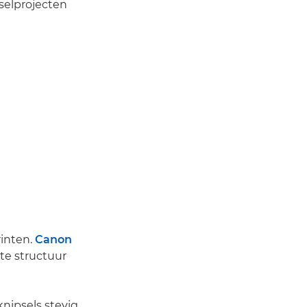
selprojecten
rinten.
Canon
te structuur
knipsels stevig