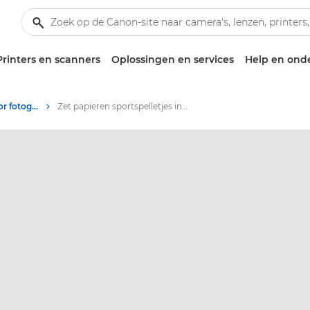
Printers en scanners
Oplossingen en services
Help en ond
Tips en technieken voor fotografie en printen
Zet papieren sportspelletjes in elkaar