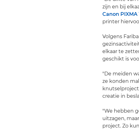
zijn en bij elka
Canon PIXMA 
printer hiervoo
Volgens Fariba
gezinsactivitei
elkaar te zette
geschikt is voo
"De meiden war
ze konden mak
knutselproject
creatie in bes
"We hebben gek
uitzagen, maar
project. Zo kun