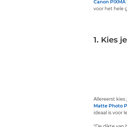
Canon PIXMA 
voor het hele g
1. Kies 
Allereerst kies
Matte Photo 
ideaal is voor
"De dikte van 