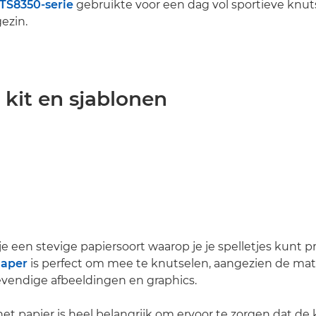
TS8350-serie
gebruikte voor een dag vol sportieve knut
ezin.
je kit en sjablonen
 je een stevige papiersoort waarop je je spelletjes kunt p
Paper
is perfect om mee te knutselen, aangezien de mat
 levendige afbeeldingen en graphics.
het papier is heel belangrijk om ervoor te zorgen dat de 