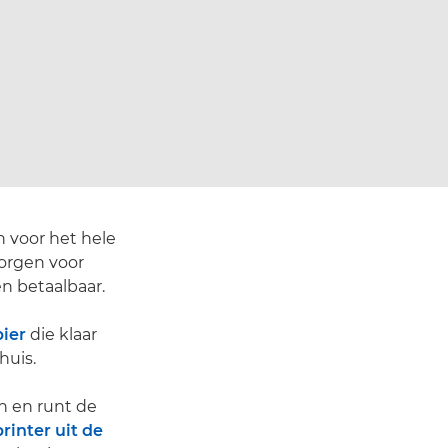
n voor het hele
orgen voor
n betaalbaar.
ier
die klaar
huis.
n en runt de
printer uit de