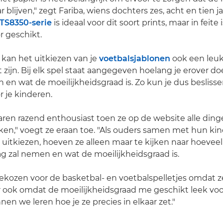
ar blijven," zegt Fariba, wiens dochters zes, acht en tien j
TS8350-serie
is ideaal voor dit soort prints, maar in feite 
r geschikt.
 kan het uitkiezen van je
voetbalsjablonen
ook een leu
t zijn. Bij elk spel staat aangegeven hoelang je erover d
n en wat de moeilijkheidsgraad is. Zo kun je dus beslisse
r je kinderen.
en razend enthousiast toen ze op de website alle ding
en," voegt ze eraan toe. "Als ouders samen met hun ki
 uitkiezen, hoeven ze alleen maar te kijken naar hoeveel 
lag zal nemen en wat de moeilijkheidsgraad is.
ozen voor de basketbal- en voetbalspelletjes omdat ze
 ook omdat de moeilijkheidsgraad me geschikt leek voo
nen we leren hoe je ze precies in elkaar zet."