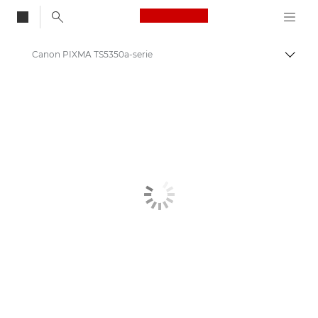
Canon Logo, back to
Canon PIXMA TS5350a-serie
Brood
Canon
Canon-printers