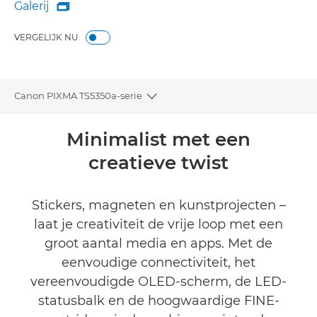
Galerij

Galerij
VERGELIJK NU
Canon PIXMA TS5350a-serie
Toggle breadcrumbs
Overzicht
Minimalist met een
creatieve twist
Specificaties
Galerij
Stickers, magneten en kunstprojecten –
laat je creativiteit de vrije loop met een
Reviews
groot aantal media en apps. Met de
eenvoudige connectiviteit, het
Support
vereenvoudigde OLED-scherm, de LED-
statusbalk en de hoogwaardige FINE-
INKT KOPEN