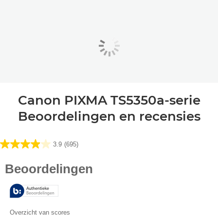
Canon PIXMA TS5350a-serie
Beoordelingen en recensies
3.9
(695)
3.9
van
de
5
sterren.
695
beoordelingen