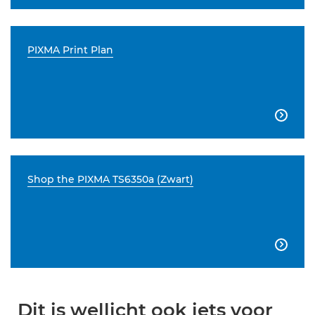
PIXMA Print Plan

Shop the PIXMA TS6350a (Zwart)

Dit is wellicht ook iets voor