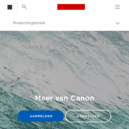
Canon Logo, back t
Productregistratie
Broo
in-/u
Canon
Meer van Canon
AANMELDEN
AANMELDEN