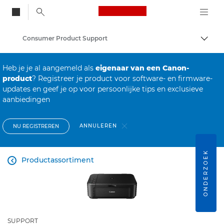
Canon Logo, back to
Consumer Product Support
Brood
Canon
Heb je je al aangemeld als
eigenaar van een Canon-
product
? Registreer je product voor software- en firmware-
updates en geef je op voor persoonlijke tips en exclusieve
aanbiedingen
ANNULEREN
NU REGISTREREN
ONDERZOEK
Productassortiment

SUPPORT