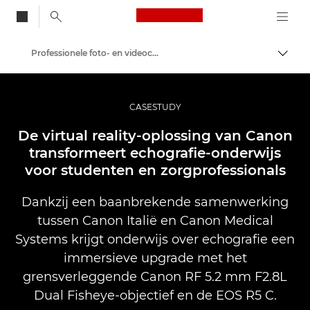
Canon Logo, back to
Professionele foto- en videocasestudy's
Brood
Canon
Professionele fotografie en video
CASESTUDY
De virtual reality-oplossing van Canon
transformeert echografie-onderwijs
voor studenten en zorgprofessionals
Dankzij een baanbrekende samenwerking
tussen Canon Italië en Canon Medical
Systems krijgt onderwijs over echografie een
immersieve upgrade met het
grensverleggende Canon RF 5.2 mm F2.8L
Dual Fisheye-objectief en de EOS R5 C.