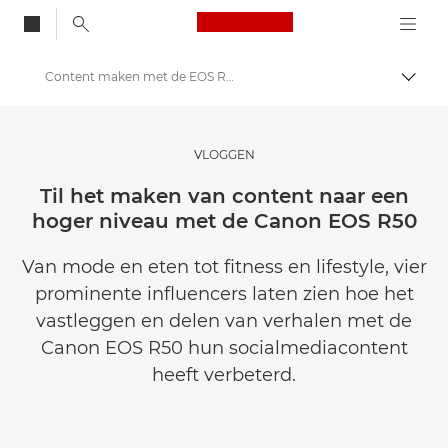
Canon Logo, back to
Content maken met de EOS R50
Brood
Canon
Raak geïnspireerd | Fotografie- en printtips en aankoopgidsen
VLOGGEN
Verhalen over fotografie en creativiteit
Til het maken van content naar een
hoger niveau met de Canon EOS R50
Van mode en eten tot fitness en lifestyle, vier
prominente influencers laten zien hoe het
vastleggen en delen van verhalen met de
Canon EOS R50 hun socialmediacontent
heeft verbeterd.