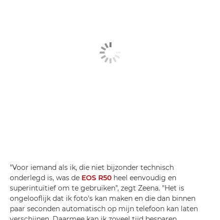
"Voor iemand als ik, die niet bijzonder technisch
onderlegd is, was de
EOS R50
heel eenvoudig en
superintuïtief om te gebruiken", zegt Zeena. "Het is
ongelooflijk dat ik foto's kan maken en die dan binnen
paar seconden automatisch op mijn telefoon kan laten
verschijnen. Daarmee kan ik zoveel tijd besparen.